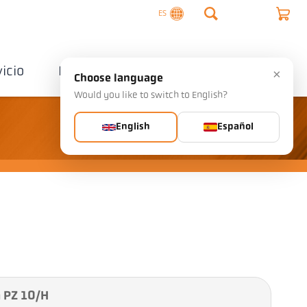
ES
vicio
Empresa
Contactos
×
Choose language
Would you like to switch to English?
English
Español
a PZ 10/H