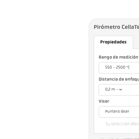
Pirómetro CellaT
Propiedades
Rango de medición
550 - 2500 °C
Distancia de enfoq
0,2 m - ∞
Visor
Puntero láser
Su selección afect