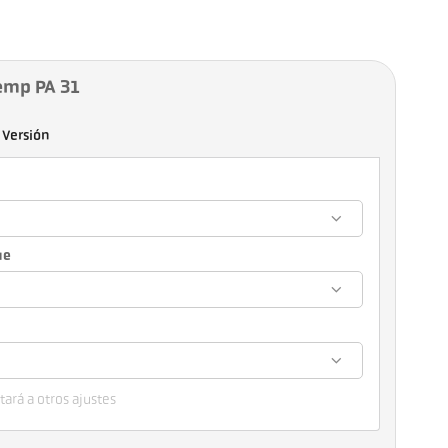
emp PA 31
Versión
ue
ará a otros ajustes