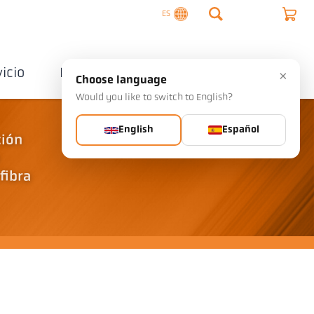
ES
vicio
Empresa
Contactos
×
Choose language
Would you like to switch to English?
English
Español
ción
fibra