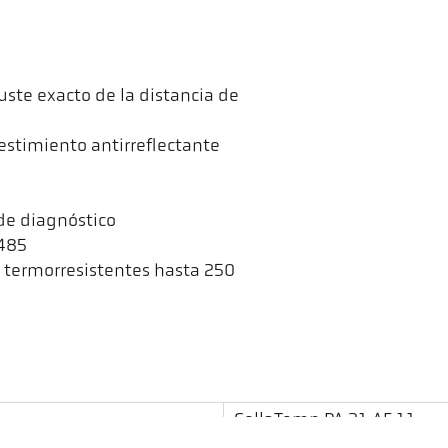
ste exacto de la distancia de
estimiento antirreflectante
 de diagnóstico
 485
a termorresistentes hasta 250
CellaTemp PA 31 AF 11