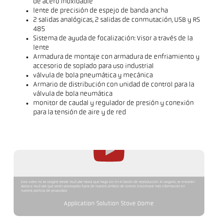
de acero inoxidable
lente de precisión de espejo de banda ancha
2 salidas analógicas, 2 salidas de conmutación, USB y RS
485
Sistema de ayuda de focalización: Visor a través de la
lente
Armadura de montaje con armadura de enfriamiento y
accesorio de soplado para uso industrial
válvula de bola pneumática y mecánica
Armario de distribución con unidad de control para la
válvula de bola neumática
monitor de caudal y regulador de presión y conexión
para la tensión de aire y de red
Este video no se cargará desde YouTube hasta que haga clic en el botón de reproducción. Al cargarlo, se enviarán
datos a YouTube que serán procesados fuera de nuestro ámbito de control. Encontrará más información en
nuestra política de privacidad.
Application Solution Stove Dome