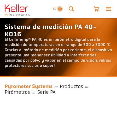
ES
Sistema de medición PA 40-
K016
El CellaTemp® PA 40 es un pirómetro digital para la
medición de temperaturas en el rango de 500 a 3000 °C.
Gracias al método de medición por cociente, el dispositivo
presenta una menor sensibilidad a interferencias
causadas por polvo y vapor en el campo de visión, vidrios
protectores sucios o superf
Pyrometer Systems
Productos
Pirómetros
Serie PA