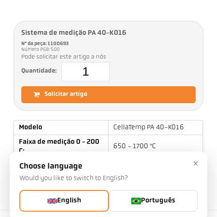
Sistema de medição PA 40-K016
Nº da peça: 1100693
Número PGB: 500
Pode solicitar este artigo a nós
Quantidade:
Solicitar artigo
Modelo
CellaTemp PA 40-K016
Faixa de medição 0 - 200
650 - 1700 °C
C:
×
Distância de foco
0,4 m - ∞
Choose language
Would you like to switch to English?
Forma do campo de
redondo
medição
English
Português
Relação de distância
80 : 1