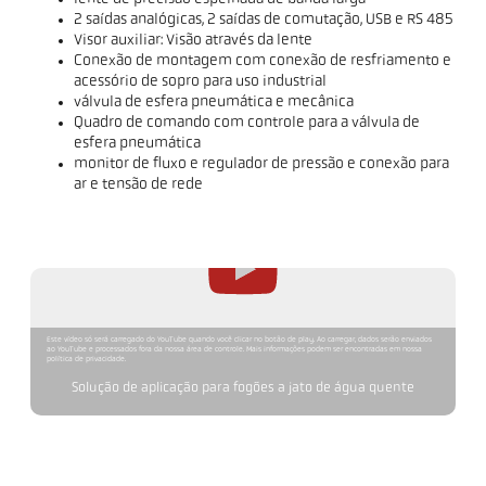
2 saídas analógicas, 2 saídas de comutação, USB e RS 485
Visor auxiliar: Visão através da lente
Conexão de montagem com conexão de resfriamento e
acessório de sopro para uso industrial
válvula de esfera pneumática e mecânica
Quadro de comando com controle para a válvula de
esfera pneumática
monitor de fluxo e regulador de pressão e conexão para
ar e tensão de rede
Este vídeo só será carregado do YouTube quando você clicar no botão de play. Ao carregar, dados serão enviados
ao YouTube e processados fora da nossa área de controle. Mais informações podem ser encontradas em nossa
política de privacidade.
Solução de aplicação para fogões a jato de água quente