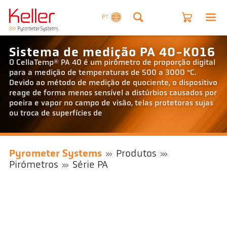
PT
Sistema de medição PA 40-K016
O CellaTemp® PA 40 é um pirômetro de proporção digital
para a medição de temperaturas de 500 a 3000 °C.
Devido ao método de medição de quociente, o dispositivo
reage de forma menos sensível a distúrbios causados por
poeira e vapor no campo de visão, telas protetoras sujas
ou troca de superfícies de
Pyrometer Systems
Produtos
Pirómetros
Série PA