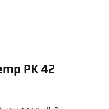
Temp PK 42
a una emisividad de casi 100 %.