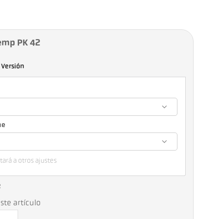
Temp PK 42
Versión
ue
ará a otros ajustes
2
ste artículo