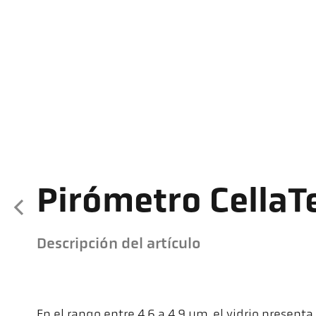
Pirómetro Cella
Descripción del artículo
En el rango entre 4,6 a 4,9 µm, el vidrio present