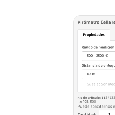
Pirómetro Cella
Propiedades
Rango de medición
500 - 2500 °C
Distancia de enfoq
0,4 m
Su selección afect
n.o de artículo: 112472
n.o PGB: 500
Puede solicitarnos e