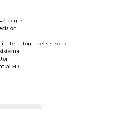
rsalmente
ecisión
iante botón en el sensor o
 sistema
tor
ntral M30
tón de reproducción. Al
 nuestro ámbito de control.