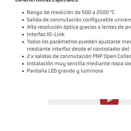
Características especiales:
Rango de medición de 500 a 2500 °C
Salida de conmutación configurable unive
Alta resolución óptica gracias a lentes de pr
Interfaz IO-Link
Todos los parámetros pueden ajustarse med
mediante interfaz desde el controlador del
2 x salidas de conmutación PNP Open Collec
Instalación muy sencilla mediante rosca ce
Pantalla LED grande y luminosa
Este video no se cargará desde YouTube hasta que haga clic en el bo
cargarlo, se enviarán datos a YouTube que serán procesados fuera de
Encontrará más información en nuestra política de privacidad.