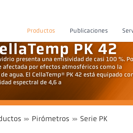
Productos
Publicaciones
Ser
ellaTemp PK 42
 vidrio presenta una emisividad de casi 100 %. P
e afectada por efectos atmosféricos como la
de agua. El CellaTemp® PK 42 está equipado co
idad espectral de 4,6 a
ductos
Pirómetros
Serie PK