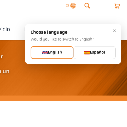
ES
vicio
Empresa
Contactos
×
Choose language
Would you like to switch to English?
English
Español
or
n un