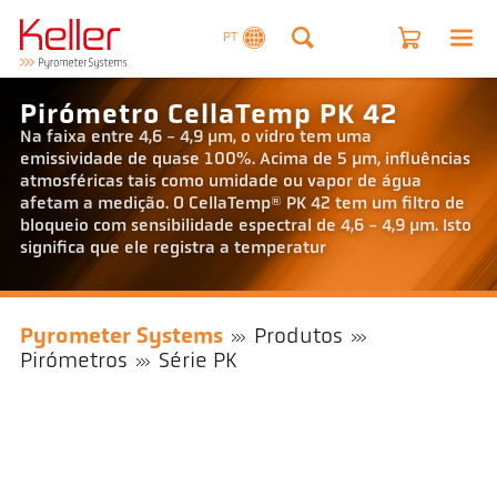
PT
Pirómetro CellaTemp PK 42
Na faixa entre 4,6 - 4,9 µm, o vidro tem uma
emissividade de quase 100%. Acima de 5 µm, influências
atmosféricas tais como umidade ou vapor de água
afetam a medição. O CellaTemp® PK 42 tem um filtro de
bloqueio com sensibilidade espectral de 4,6 - 4,9 µm. Isto
significa que ele registra a temperatur
Pyrometer Systems
Produtos
Pirómetros
Série PK