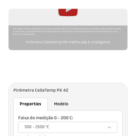
Este vídeo só será carregado do YouTube quando você clicar no botão de play. Ao carregar, dados serão enviados
ao YouTube e processados fora da nossa área de controle. Mais informações podem ser encontradas em nossa
política de privacidade.
Pirómetro CellaTemp PK melhorado e inteligente
Pirómetro CellaTemp PK 42
Properties
Modelo
Faixa de medição 0 - 200 C:
500 - 2500 °C