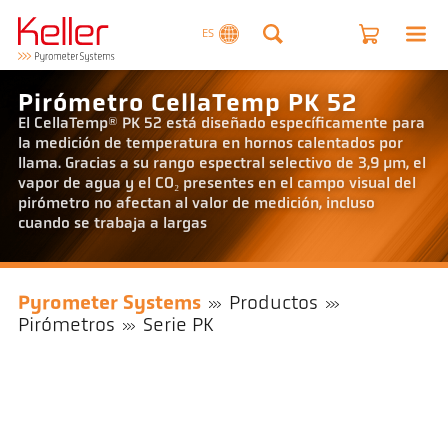
ES
Pirómetro CellaTemp PK 52
El CellaTemp® PK 52 está diseñado específicamente para
la medición de temperatura en hornos calentados por
llama. Gracias a su rango espectral selectivo de 3,9 µm, el
vapor de agua y el CO₂ presentes en el campo visual del
pirómetro no afectan al valor de medición, incluso
cuando se trabaja a largas
Pyrometer Systems
Productos
Pirómetros
Serie PK