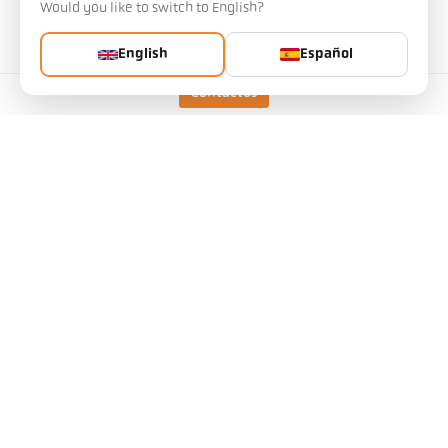
Would you like to switch to English?
n.o de artículo: 1125230
English
Español
Puede solicitarnos este artículo
Cantidad:
Contactos
Solicitar artículo
Versión
CellaTemp PK 52 BF 1
Rango de medición
500 - 2000 °C
Campo de medición
11 mm
Distancia de enfoque
0,4 m
Forma del campo de
redondo
visión
Principio de medición
espectral