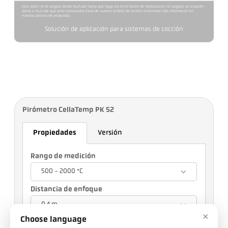
Este video no se cargará desde YouTube hasta que haga clic en el botón de reproducción. Al cargarlo, se enviarán
datos a YouTube que serán procesados fuera de nuestro ámbito de control. Encontrará más información en
nuestra política de privacidad.
Solución de aplicación para sistemas de cocción
Pirómetro CellaTemp PK 52
Propiedades
Versión
Rango de medición
500 - 2000 °C
Distancia de enfoque
0,4 m
×
Choose language
Su selección afectará a otros ajustes