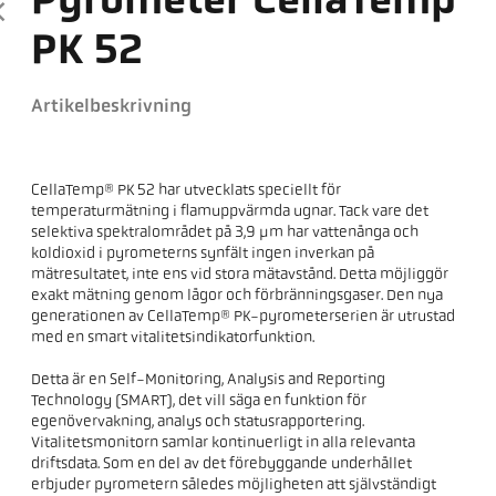
Pyrometer CellaTemp
PK 52
Artikelbeskrivning
CellaTemp® PK 52 har utvecklats speciellt för
temperaturmätning i flamuppvärmda ugnar. Tack vare det
selektiva spektralområdet på 3,9 µm har vattenånga och
koldioxid i pyrometerns synfält ingen inverkan på
mätresultatet, inte ens vid stora mätavstånd. Detta möjliggör
exakt mätning genom lågor och förbränningsgaser. Den nya
generationen av CellaTemp® PK-pyrometerserien är utrustad
med en smart vitalitetsindikatorfunktion.
Detta är en Self-Monitoring, Analysis and Reporting
Technology (SMART), det vill säga en funktion för
egenövervakning, analys och statusrapportering.
Vitalitetsmonitorn samlar kontinuerligt in alla relevanta
driftsdata. Som en del av det förebyggande underhållet
erbjuder pyrometern således möjligheten att självständigt