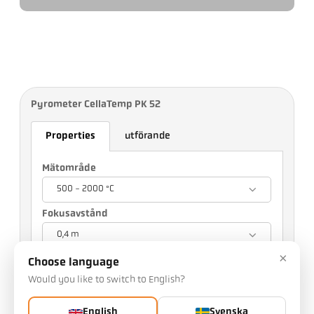
Pyrometer CellaTemp PK 52
Properties
utförande
Mätområde
500 - 2000 °C
Fokusavstånd
0,4 m
×
Ditt val påverkar andra inställningar
Choose language
Would you like to switch to English?
artikelnummer: 1125230
Du kan begära denna artikel från oss
English
Svenska