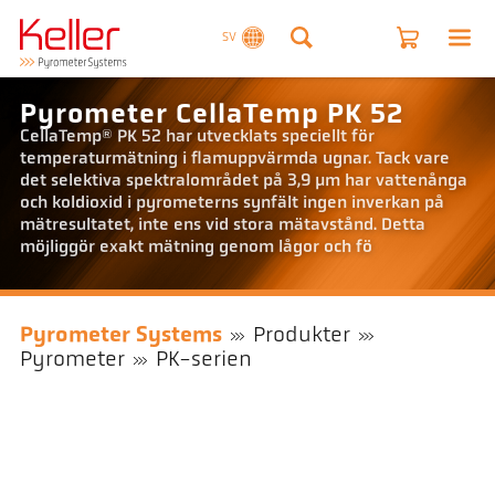
SV
Pyrometer CellaTemp PK 52
CellaTemp® PK 52 har utvecklats speciellt för
temperaturmätning i flamuppvärmda ugnar. Tack vare
det selektiva spektralområdet på 3,9 µm har vattenånga
och koldioxid i pyrometerns synfält ingen inverkan på
mätresultatet, inte ens vid stora mätavstånd. Detta
möjliggör exakt mätning genom lågor och fö
Pyrometer Systems
Produkter
Pyrometer
PK-serien