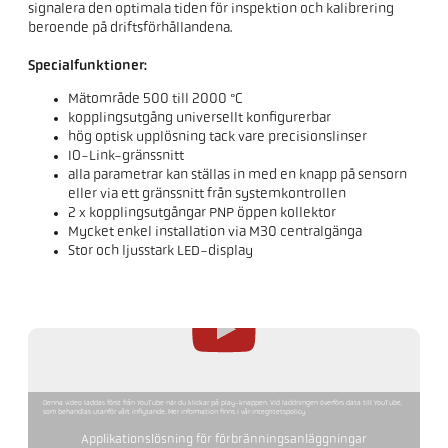
signalera den optimala tiden för inspektion och kalibrering
beroende på driftsförhållandena.
Specialfunktioner:
Mätområde 500 till 2000 °C
kopplingsutgång universellt konfigurerbar
hög optisk upplösning tack vare precisionslinser
IO-Link-gränssnitt
alla parametrar kan ställas in med en knapp på sensorn
eller via ett gränssnitt från systemkontrollen
2 x kopplingsutgångar PNP öppen kollektor
Mycket enkel installation via M30 centralgänga
Stor och ljusstark LED-display
Denna video laddas först från YouTube när du klickar på play-knappen. Vid laddningen överförs data till YouTube,
som behandlas utanför vårt inflytande. Mer information finns i vår integritetspolicy.
Applikationslösning för förbränningsanläggningar