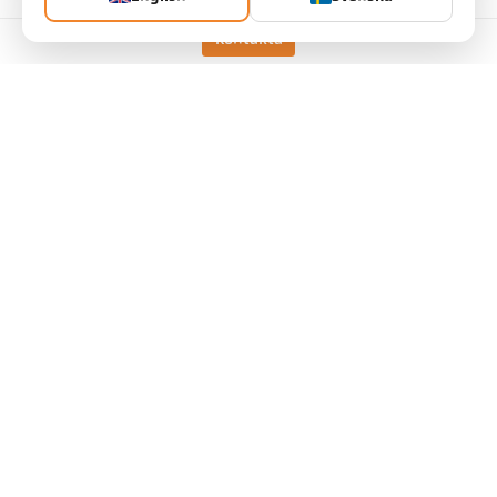
antal:
Kontakta
Begär artikel
utförande
CellaTemp PK 52 BF 1
Mätområde
500 - 2000 °C
Mätfält
11 mm
Fokusavstånd
0,4 m
form på mätområdet
rund
mätprincip
spektral
tekniska data
Nedladdningar