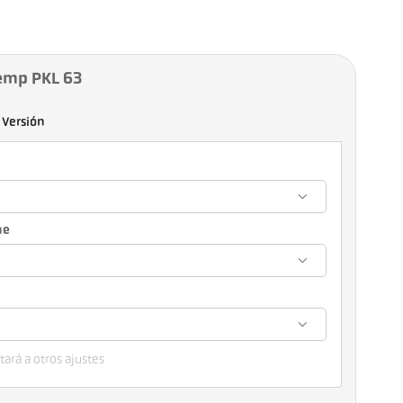
emp PKL 63
Versión
ue
ará a otros ajustes