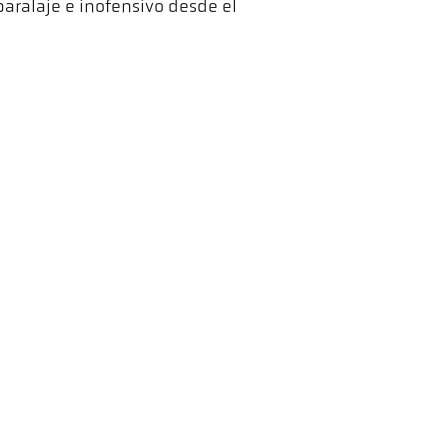
aralaje e inofensivo desde el
tón de reproducción. Al
 nuestro ámbito de control.
 e inteligentes
CellaTemp PKL 63 BF 1
4,1x0,6 mm