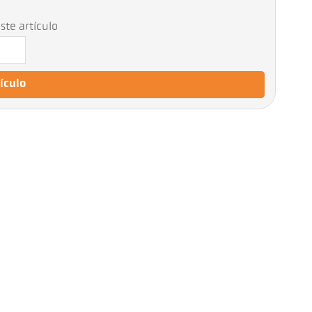
2
ste artículo
tículo