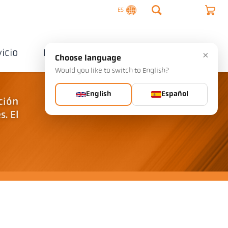
ES
vicio
Empresa
Contactos
×
Choose language
Would you like to switch to English?
English
Español
ción
s. El