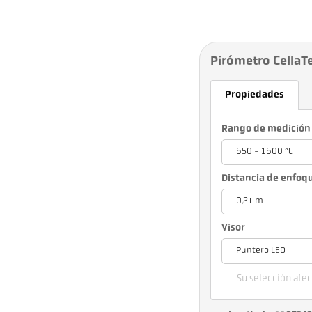
Pirómetro CellaT
Propiedades
Rango de medición
650 - 1600 °C
Distancia de enfoq
0,21 m
Visor
Puntero LED
Su selección afect