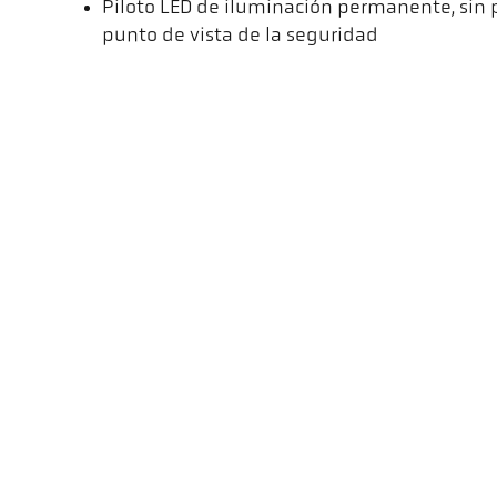
Piloto LED de iluminación permanente, sin p
punto de vista de la seguridad
Este video no se cargará desde YouTube hasta que haga clic en el bo
cargarlo, se enviarán datos a YouTube que serán procesados fuera de
Encontrará más información en nuestra política de privacidad.
Pirómetros CellaTemp PK mejorados
Versión
Campo de medición