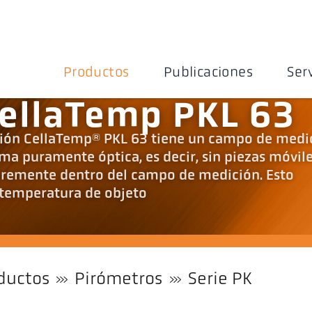
Productos
Publicaciones
Ser
ellaTemp PKL 63
ación CellaTemp® PKL 63 tiene un campo de medi
rma puramente óptica, es decir, sin piezas móvile
bremente dentro del campo de medición. Esto
 temperatura de objeto
ductos
Pirómetros
Serie PK