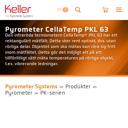
SV
Pyrometer CellaTemp PKL 63
Den infraröda termometern CellaTemp® PKL 63 har ett
rektangulärt mätfält. Detta sker rent optiskt, dvs. utan
rörliga delar. Objektet som ska mätas kan röra sig fritt
inom mätfältet. Detta gör det möjligt att på ett
tillförlitligt sätt mäta temperaturen på rörliga objekt,
t.ex. vibrerande ledningar.
Pyrometer Systems
Produkter
Pyrometer
PK-serien