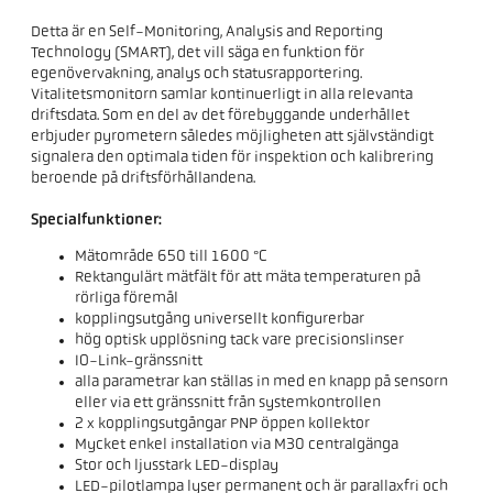
Detta är en Self-Monitoring, Analysis and Reporting
Technology (SMART), det vill säga en funktion för
egenövervakning, analys och statusrapportering.
Vitalitetsmonitorn samlar kontinuerligt in alla relevanta
driftsdata. Som en del av det förebyggande underhållet
erbjuder pyrometern således möjligheten att självständigt
signalera den optimala tiden för inspektion och kalibrering
beroende på driftsförhållandena.
Specialfunktioner:
Mätområde 650 till 1600 °C
Rektangulärt mätfält för att mäta temperaturen på
rörliga föremål
kopplingsutgång universellt konfigurerbar
hög optisk upplösning tack vare precisionslinser
IO-Link-gränssnitt
alla parametrar kan ställas in med en knapp på sensorn
eller via ett gränssnitt från systemkontrollen
2 x kopplingsutgångar PNP öppen kollektor
Mycket enkel installation via M30 centralgänga
Stor och ljusstark LED-display
LED-pilotlampa lyser permanent och är parallaxfri och