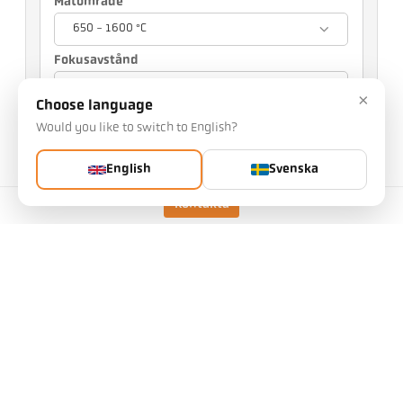
Mätområde
650 - 1600 °C
Fokusavstånd
0,21 m
×
Choose language
Siktalternativ
Would you like to switch to English?
LED-pilotsljus
English
Svenska
Ditt val påverkar andra inställningar
Kontakta
artikelnummer: 1125342
PGB no.: 500
Du kan begära denna artikel från oss
antal:
Begär artikel
utförande
CellaTemp PKL 63 BF 1