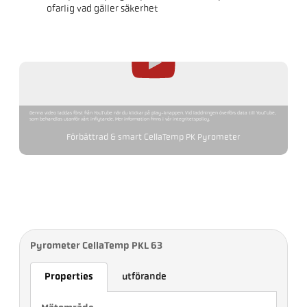
ofarlig vad gäller säkerhet
Denna video laddas först från YouTube när du klickar på play-knappen. Vid laddningen överförs data till YouTube,
som behandlas utanför vårt inflytande. Mer information finns i vår integritetspolicy.
Förbättrad & smart CellaTemp PK Pyrometer
Pyrometer CellaTemp PKL 63
Properties
utförande