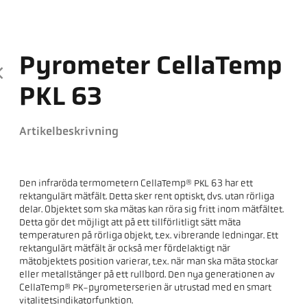
Pyrometer CellaTemp
PKL 63
Artikelbeskrivning
Den infraröda termometern CellaTemp® PKL 63 har ett
rektangulärt mätfält. Detta sker rent optiskt, dvs. utan rörliga
delar. Objektet som ska mätas kan röra sig fritt inom mätfältet.
Detta gör det möjligt att på ett tillförlitligt sätt mäta
temperaturen på rörliga objekt, t.ex. vibrerande ledningar. Ett
rektangulärt mätfält är också mer fördelaktigt när
mätobjektets position varierar, t.ex. när man ska mäta stockar
eller metallstänger på ett rullbord. Den nya generationen av
CellaTemp® PK-pyrometerserien är utrustad med en smart
vitalitetsindikatorfunktion.