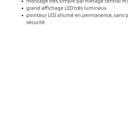
montage très simple par filetage central M
grand affichage LED très lumineux
pointeur LED allumé en permanence, sans pa
sécurité
Cette vidéo ne sera chargée par YouTube que si vous cliquez sur le bo
chargement, des données sont transmises à YouTube et traitées en d
en savoir plus, consultez notre politique de confidentialité.
Pyromètres CellaTemp PK améliorés 
Version