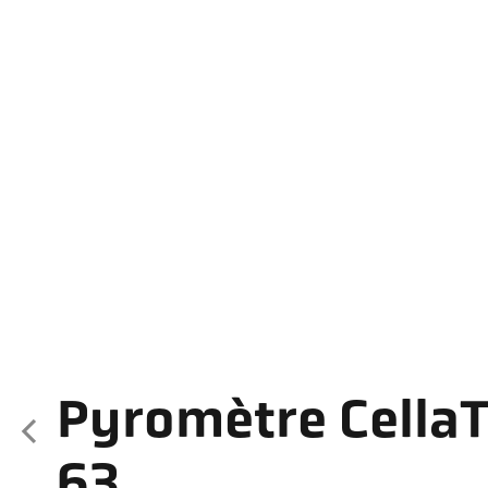
Pyromètre Cella
63