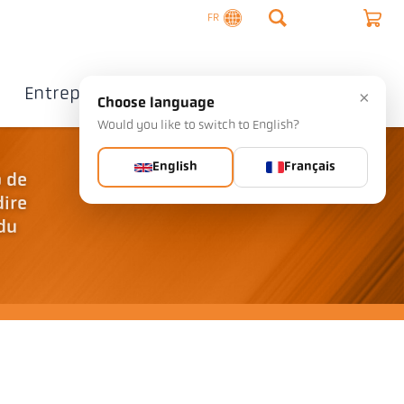
FR
Entreprise
Contact
×
Choose language
Would you like to switch to English?
English
Français
 de
dire
 du