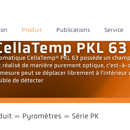
ion
Produit
Publications
Service
CellaTemp PKL 63
romatique CellaTemp® PKL 63 possède un champ
t réalisé de manière purement optique, c'est-à-
 mesure peut se déplacer librement à l'intérieur
sible de détecter
duit
Pyromètres
Série PK