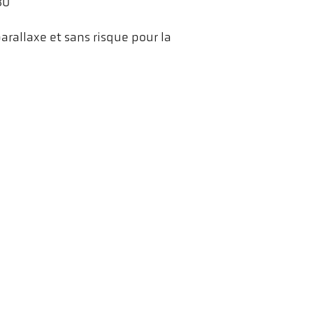
30
rallaxe et sans risque pour la
uton « Lecture ». Lors du
ehors de notre contrôle. Pour
et intelligents
CellaTemp PKL 63 BF 1