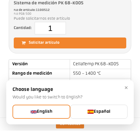
Sistema de medición PK 68-K005
n.o de artículo: 1100512
n.o PGB: 500
Puede solicitarnos este artículo
Cantidad:
Solicitar artículo
Versión
CellaTemp PK 68-K005
Rango de medición
550 - 1400 °C
Campo de medición
21 mm
×
Choose language
Distancia de enfoque
1,5 m
Would you like to switch to English?
Forma del campo de
redondo
visión
English
Español
Principio de medición
de cociente
Contactos