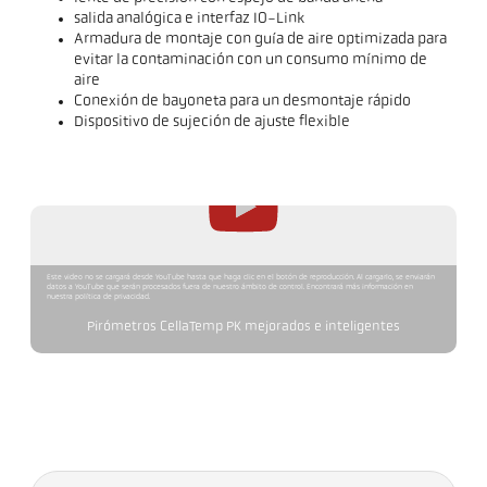
salida analógica e interfaz IO-Link
Armadura de montaje con guía de aire optimizada para
evitar la contaminación con un consumo mínimo de
aire
Conexión de bayoneta para un desmontaje rápido
Dispositivo de sujeción de ajuste flexible
Este video no se cargará desde YouTube hasta que haga clic en el botón de reproducción. Al cargarlo, se enviarán
datos a YouTube que serán procesados fuera de nuestro ámbito de control. Encontrará más información en
nuestra política de privacidad.
Pirómetros CellaTemp PK mejorados e inteligentes