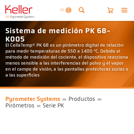
ES
Sistema de medición PK 68-
K005
El CellaTemp® PK 68 es un pirómetro digital de relación
para medir temperaturas de 550 a 1400 °C. Debido al
método de medición del cociente, el dispositivo reacciona
menos sensible a las interferencias del polvo y el vapor
en el campo de visión, a las pantallas protectoras sucias o
a las superficies
Pyrometer Systems
Productos
Pirómetros
Serie PK