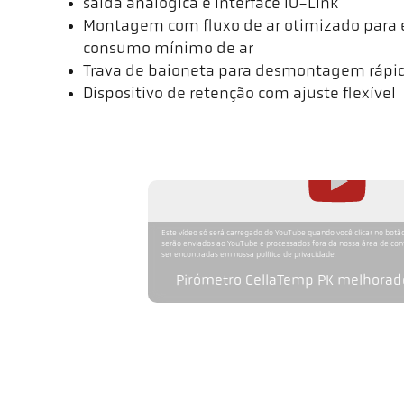
saída analógica e interface IO-Link
Montagem com fluxo de ar otimizado para 
consumo mínimo de ar
Trava de baioneta para desmontagem rápi
Dispositivo de retenção com ajuste flexível
Este vídeo só será carregado do YouTube quando você clicar no botão
serão enviados ao YouTube e processados fora da nossa área de co
ser encontradas em nossa política de privacidade.
Pirómetro CellaTemp PK melhorado