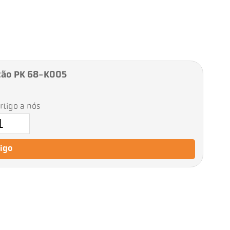
ção PK 68-K005
artigo a nós
tigo