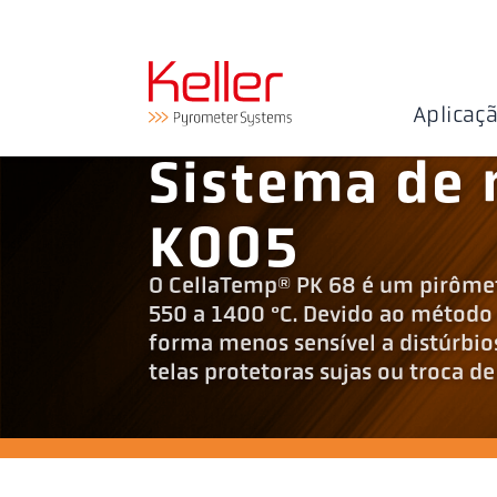
Aplicaç
Sistema de
K005
O CellaTemp® PK 68 é um pirômet
550 a 1400 °C. Devido ao método 
forma menos sensível a distúrbio
telas protetoras sujas ou troca d