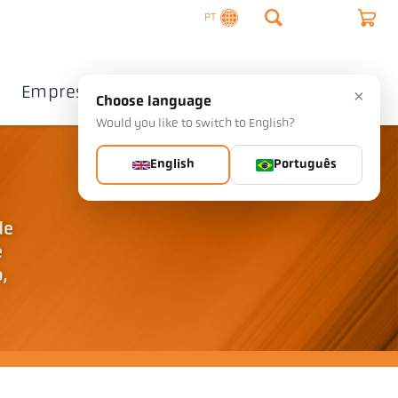
PT
Empresa
Contacto
×
Choose language
Would you like to switch to English?
English
Português
de
e
,