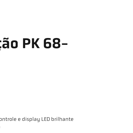
ção PK 68-
ntrole e display LED brilhante
a