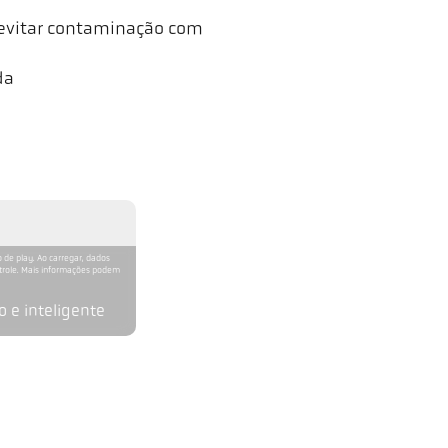
evitar contaminação com
da
 de play. Ao carregar, dados
ntrole. Mais informações podem
 e inteligente