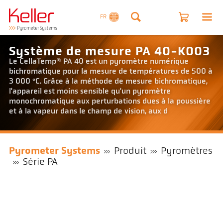
FR
Système de mesure PA 40-K003
Le CellaTemp® PA 40 est un pyromètre numérique
bichromatique pour la mesure de températures de 500 à
3 000 °C. Grâce à la méthode de mesure bichromatique,
l'appareil est moins sensible qu'un pyromètre
monochromatique aux perturbations dues à la poussière
et à la vapeur dans le champ de vision, aux d
Pyrometer Systems
Produit
Pyromètres
Série PA