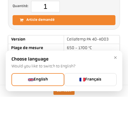
Quantité:
Article demandé
Version
CellaTemp PA 40-K003
Plage de mesure
650 - 1700 °C
×
Distance focale
0,4 m - ∞
Choose language
Forme de la cible
rond
Would you like to switch to English?
Rapport optique
80 : 1
English
Français
Objectif
PZ 20.01
Contact
Principe de mesure
bichromatique
Option de visée
Caméra vidéo
Données techniques