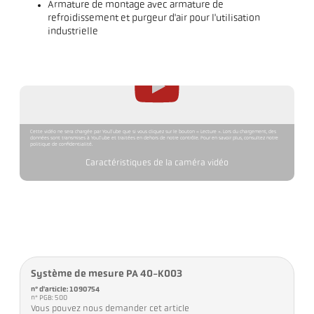
Armature de montage avec armature de
refroidissement et purgeur d'air pour l'utilisation
industrielle
Cette vidéo ne sera chargée par YouTube que si vous cliquez sur le bouton « Lecture ». Lors du chargement, des
données sont transmises à YouTube et traitées en dehors de notre contrôle. Pour en savoir plus, consultez notre
politique de confidentialité.
Caractéristiques de la caméra vidéo
Système de mesure PA 40-K003
n° d'article: 1090754
n° PGB: 500
Vous pouvez nous demander cet article