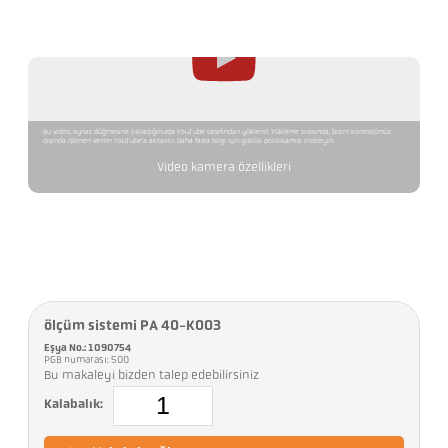
Bu video, oynat düğmesine tıkladığınızda YouTube tarafından yüklenir. Yükleme sırasında, bizim kontrolümüz
dışında işlenen veriler YouTube'a aktarılır. Daha fazla bilgi için gizlilik politikamızı inceleyin.
Video kamera özellikleri
ölçüm sistemi PA 40-K003
Eşya No.: 1090754
PGB numarası: 500
Bu makaleyi bizden talep edebilirsiniz
Kalabalık: