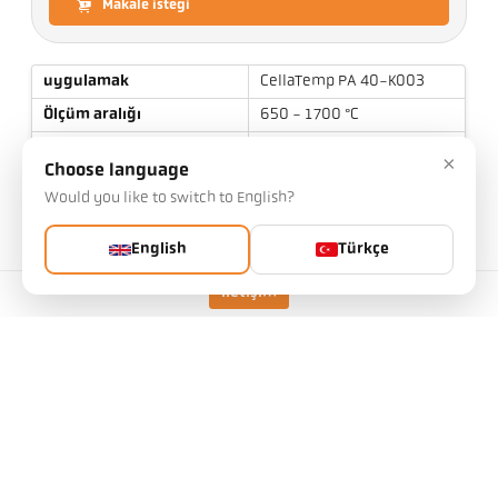
Makale isteği
uygulamak
CellaTemp PA 40-K003
Ölçüm aralığı
650 - 1700 °C
Odak uzaklığı
0,4 m - ∞
×
Choose language
ölçüm alanının şekli
etrafında
Would you like to switch to English?
Mesafe oranı
80 : 1
lens
PZ 20.01
English
Türkçe
ölçüm prensibi
iki-renk
İletişim
Nişan alma cihazı
video kamera
Teknik özellikler
İndirilenler