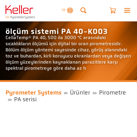
TR
ölçüm sistemi PA 40-K003
CellaTemp® PA 40, 500 ila 3000 °C arasındaki
sıcaklıkların ölçümü için dijital bir oran pirometresidir.
Bölüm ölçüm yöntemi sayesinde cihaz, görüş alanındaki
toz ve buhardan, kirli koruyucu ekranlardan veya değişen
ölçüm yüzeylerinden kaynaklanan parazitlere karşı
spektral pirometreye göre daha az h
Pyrometer Systems
Ürünler
Pirometre
PA serisi