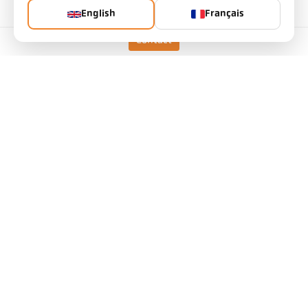
English
Français
Données techniques
Contact
Téléchargements
Calculatrice taille de cible
Accessoires
Calculatrice d'émissivité
Demande d’application