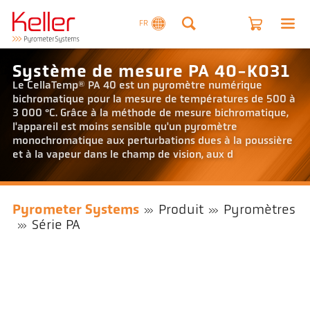
FR
Système de mesure PA 40-K031
Le CellaTemp® PA 40 est un pyromètre numérique
bichromatique pour la mesure de températures de 500 à
3 000 °C. Grâce à la méthode de mesure bichromatique,
l'appareil est moins sensible qu'un pyromètre
monochromatique aux perturbations dues à la poussière
et à la vapeur dans le champ de vision, aux d
Pyrometer Systems
Produit
Pyromètres
Série PA