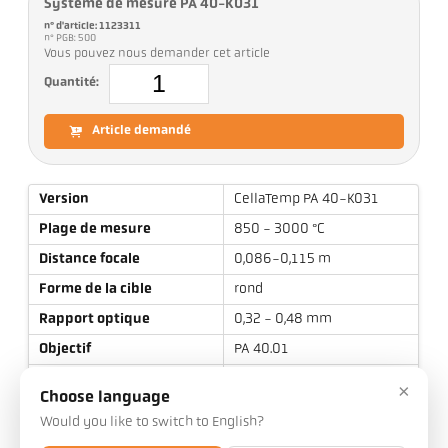
Système de mesure PA 40-K031
n° d'article: 1123311
n° PGB: 500
Vous pouvez nous demander cet article
Quantité:
Article demandé
Version
CellaTemp PA 40-K031
Plage de mesure
850 - 3000 °C
Distance focale
0,086-0,115 m
Forme de la cible
rond
Rapport optique
0,32 - 0,48 mm
Objectif
PA 40.01
Principe de mesure
bichromatique
×
Choose language
Option de visée
Caméra vidéo
Would you like to switch to English?