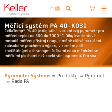
CS
Měřicí systém PA 40-K031
CellaTemp® PA 40 je digitální kvocientový pyrometr pro
měření teplot od 500 do 3000 °C. Díky kvocientové
metodě měření přístroj reaguje méně citlivě na rušení
způsobené prachem a výpary v zorném poli,
znečištěnými ochrannými čočkami nebo měnícími se
měřicími plochami než spektrální pyrometr. Pro sna
Pyrometer Systems
Produkty
Pyrometr
Řada PA