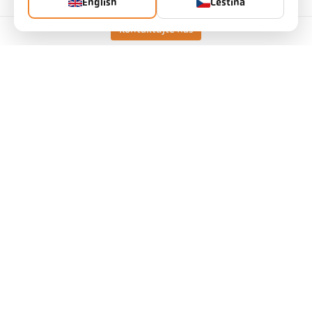
English
Čeština
Kontaktujte nás
Technické údaje
Ke stažení
Kalkulátor měřicího pole
Příslušenství
Kalkulačka emisivity
Požadavek na aplikaci