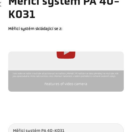
Měřicí systém PA 40-
K031
Měřicí systém skládající se z:
Toto video se načte z YouTube až po kliknutí na tlačítko „Přehrát“. Při načítání se data přenášejí na YouTube, kde
jsou zpracovávána mimo naši kontrolu. Více informací naleznete v našem prohlášení o ochraně osobních údajů.
Features of video camera
Měřicí systém PA 40-K031