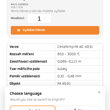
Art. č.: 1123311
PGB č.: 500
Tento článek si od nás můžete vyžádat
Množství:
Vyžádat článek
Verze
CellaTemp PA 40-K031
Rozsah měření
850 - 3000 °C
Zaostřovací vzdálenost
0,086-0,115 m
Tvar měřicího pole
kulatý
Poměr vzdálenosti
0,32 - 0,48 mm
Objekt
PA 40.01
Princip měření
kvocient
×
Choose language
Zaměřovací zařízení
Videokamera
Would you like to switch to English?