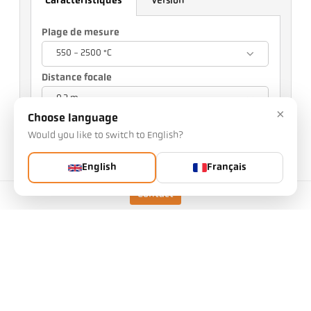
Caractéristiques
Version
Plage de mesure
550 - 2500 °C
Distance focale
0,2 m - ∞
×
Choose language
Option de visée
Would you like to switch to English?
Pointeur laser
English
Français
Votre choix influencera d'autres réglages.
Contact
n° d'article: 1125327
Vous pouvez nous demander cet article
Quantité:
Article demandé