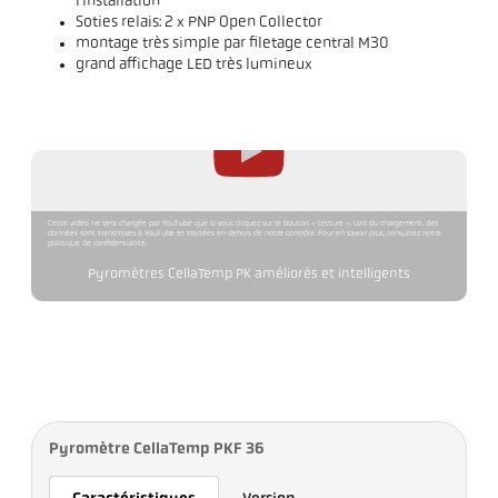
l'installation
Soties relais: 2 x PNP Open Collector
montage très simple par filetage central M30
grand affichage LED très lumineux
Cette vidéo ne sera chargée par YouTube que si vous cliquez sur le bouton « Lecture ». Lors du chargement, des
données sont transmises à YouTube et traitées en dehors de notre contrôle. Pour en savoir plus, consultez notre
politique de confidentialité.
Pyromètres CellaTemp PK améliorés et intelligents
Pyromètre CellaTemp PKF 36