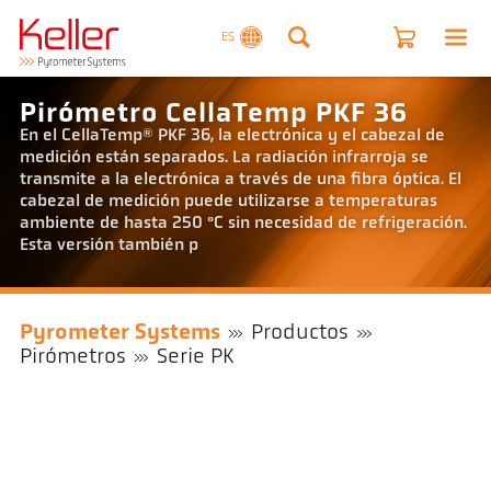
ES
Pirómetro CellaTemp PKF 36
En el CellaTemp® PKF 36, la electrónica y el cabezal de
medición están separados. La radiación infrarroja se
transmite a la electrónica a través de una fibra óptica. El
cabezal de medición puede utilizarse a temperaturas
ambiente de hasta 250 °C sin necesidad de refrigeración.
Esta versión también p
Pyrometer Systems
Productos
Pirómetros
Serie PK