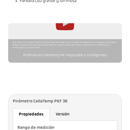
Pantalla LED grande y luminosa
Este video no se cargará desde YouTube hasta que haga clic en el botón de reproducción. Al cargarlo, se enviarán
datos a YouTube que serán procesados fuera de nuestro ámbito de control. Encontrará más información en
nuestra política de privacidad.
Pirómetros CellaTemp PK mejorados e inteligentes
Pirómetro CellaTemp PKF 36
Propiedades
Versión
Rango de medición