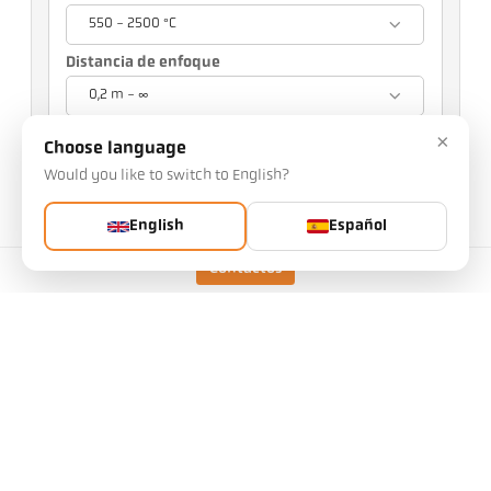
550 - 2500 °C
Distancia de enfoque
0,2 m - ∞
Visor
×
Choose language
Puntero láser
Would you like to switch to English?
Su selección afectará a otros ajustes
English
Español
n.o de artículo: 1125327
Contactos
Puede solicitarnos este artículo
Cantidad:
Solicitar artículo
Versión
CellaTemp PKF 36 BF 1
Distancia de enfoque
0,2 m - ∞