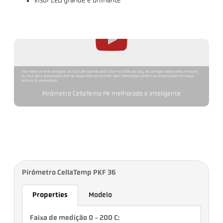
Visor LED grande e brilhante
Este vídeo só será carregado do YouTube quando você clicar no botão de play. Ao carregar, dados serão enviados
ao YouTube e processados fora da nossa área de controle. Mais informações podem ser encontradas em nossa
política de privacidade.
Pirómetro CellaTemp PK melhorado e inteligente
Pirómetro CellaTemp PKF 36
Properties
Modelo
Faixa de medição 0 - 200 C: