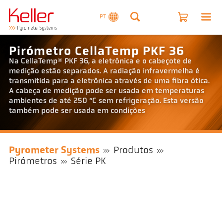
PT
Pirómetro CellaTemp PKF 36
Na CellaTemp® PKF 36, a eletrônica e o cabeçote de
medição estão separados. A radiação infravermelha é
transmitida para a eletrônica através de uma fibra ótica.
A cabeça de medição pode ser usada em temperaturas
ambientes de até 250 °C sem refrigeração. Esta versão
também pode ser usada em condições
Pyrometer Systems
Produtos
Pirómetros
Série PK