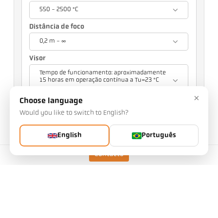
550 - 2500 °C
Distância de foco
0,2 m - ∞
Visor
Tempo de funcionamento: aproximadamente
15 horas em operação contínua a Tu=23 °C
×
Sua seleção terá repercussões em outras
Choose language
configurações
Would you like to switch to English?
Nº da peça: 1125327
English
Português
Pode solicitar este artigo a nós
Quantidade:
Contacto
Solicitar artigo
Modelo
CellaTemp PKF 36 BF 1