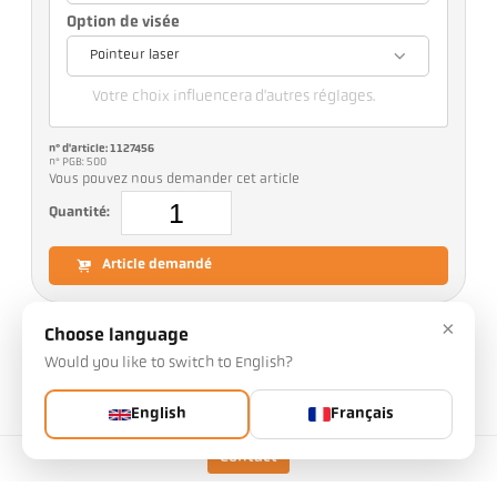
Option de visée
Pointeur laser
Votre choix influencera d'autres réglages.
n° d'article: 1127456
n° PGB: 500
Vous pouvez nous demander cet article
Quantité:
Article demandé
×
Plus d'informations sur IO-Link:
Choose language
Would you like to switch to English?
English
Français
Version
CellaTemp PX 61 AF 21
Contact
Plage de mesure
375 - 1200 °C