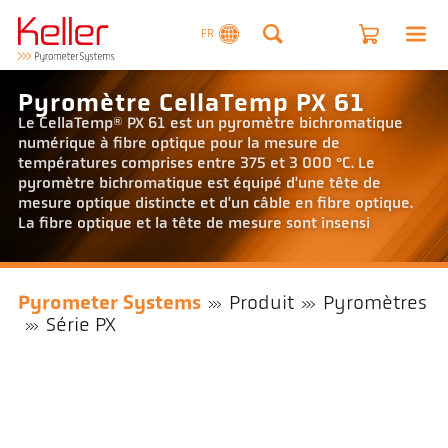
FR
Pyromètre CellaTemp PX 61
Le CellaTemp® PX 61 est un pyromètre bichromatique
numérique à fibre optique pour la mesure de
températures comprises entre 375 et 3 000 °C. Le
pyromètre bichromatique est équipé d'une tête de
mesure optique distincte et d'un câble en fibre optique.
La fibre optique et la tête de mesure sont insensi
Pyrometer Systems
Produit
Pyromètres
Série PX