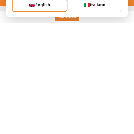
English
Italiano
Contatto
Keller HCW GmbH
Pyrometer Systems
Carl-Keller-Straße 2-10
49479 Ibbenbüren, Alemania
Telefon +49 (0) 5451 850
ps@keller.de
Links
Avviso legale
Informativa sulla privacy
Termini e condizioni