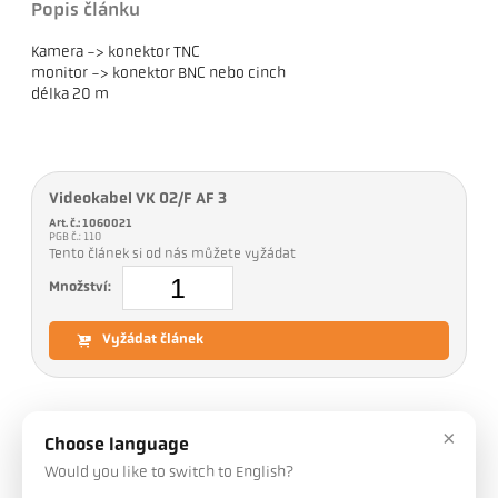
Popis článku
Kamera -> konektor TNC
monitor -> konektor BNC nebo cinch
délka 20 m
Videokabel VK 02/F AF 3
Art. č.: 1060021
PGB č.: 110
Tento článek si od nás můžete vyžádat
Množství:
Vyžádat článek
×
Ke stažení
Choose language
Would you like to switch to English?