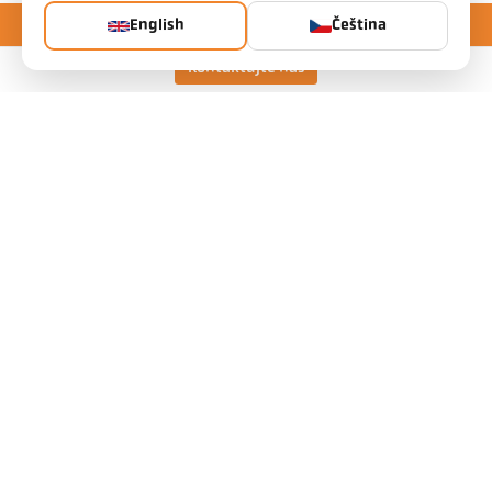
English
Čeština
Kontaktujte nás
Keller HCW GmbH
Pyrometer Systems
Carl-Keller-Straße 2-10
49479 Ibbenbüren, Germany
Telefon +49 (0) 5451 850
ps@keller.de
Odkazy
Legal Notice
Privacy
GTC