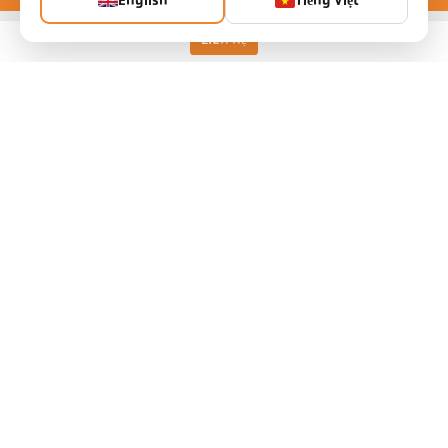
English
Tiếng Việt
Liên hệ
Keller HCW GmbH
Pyrometer Systems
Carl-Keller-Straße 2-10
49479 Ibbenbüren, Germany
Telefon +49 (0) 5451 850
ps@keller.de
Liên kết
Legal Notice
Privacy
GTC