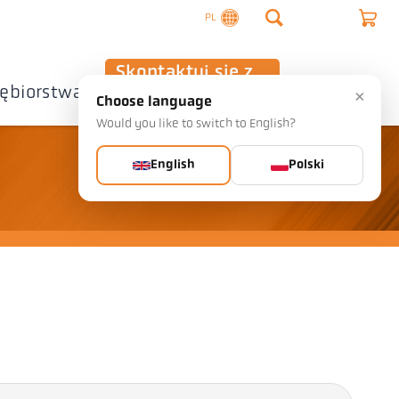
PL
Skontaktuj się z
iębiorstwa
nami
×
Choose language
Would you like to switch to English?
English
Polski