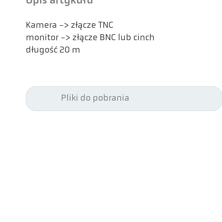
Opis artykułu
Kamera -> złącze TNC
monitor -> złącze BNC lub cinch
długość 20 m
Pliki do pobrania
Kel
Pyr
Car