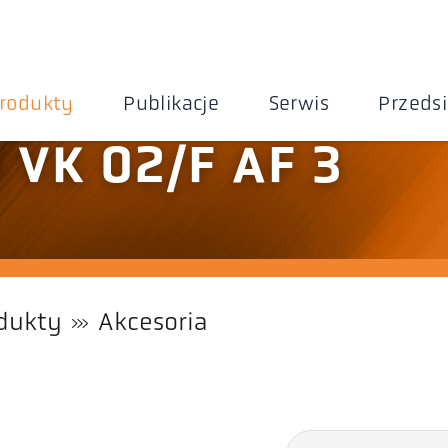
rodukty
Publikacje
Serwis
Przeds
 VK 02/F AF 3
dukty
Akcesoria