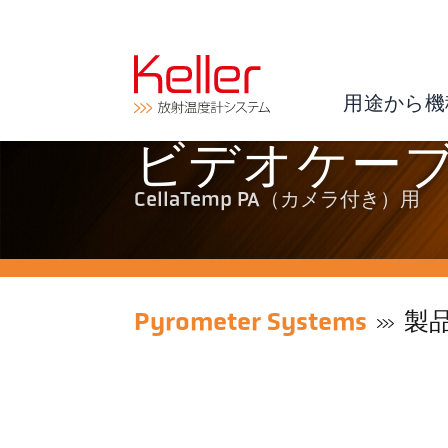
用途から機
ビデオケーブル 
CellaTemp PA（カメラ付き）用
Pyrometer Systems
製