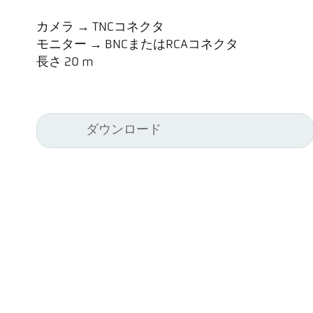
カメラ → TNCコネクタ
モニター → BNCまたはRCAコネクタ
長さ 20 m
ダウンロード
Kel
Pyr
Car
494