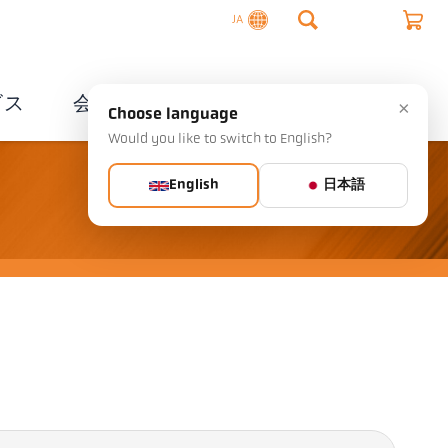
JA
ビス
会社概要
連絡先
×
Choose language
Would you like to switch to English?
English
日本語