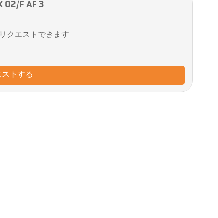
2/F AF 3
リクエストできます
エストする