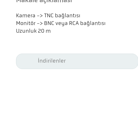
Makale açıklaması
Kamera -> TNC bağlantısı
Monitör -> BNC veya RCA bağlantısı
Uzunluk 20 m
İndirilenler
Kel
Pyr
Car