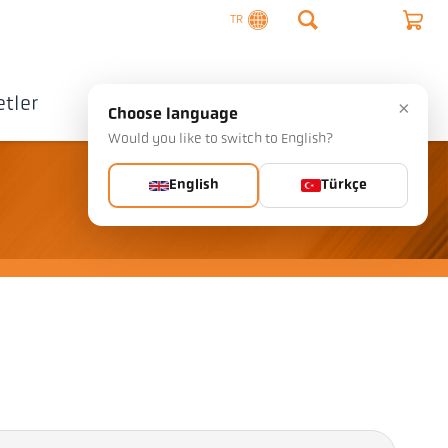
TR
tler
Şirket
İletişim
×
Choose language
Would you like to switch to English?
English
Türkçe