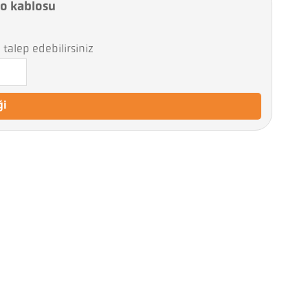
eo kablosu
talep edebilirsiniz
ği