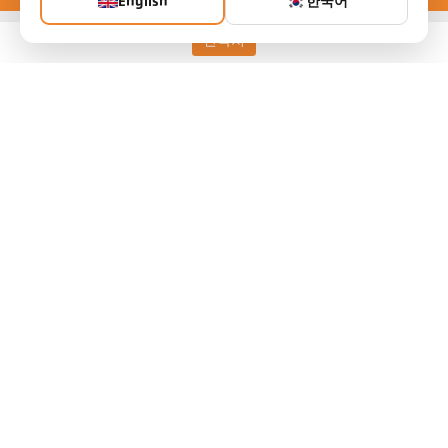
English
한국어
연락처
Keller HCW GmbH
Pyrometer Systems
Carl-Keller-Straße 2-10
49479 Ibbenbüren, Germany
Telefon +49 (0) 5451 850
ps@keller.de
링크
Legal Notice
Privacy
GTC