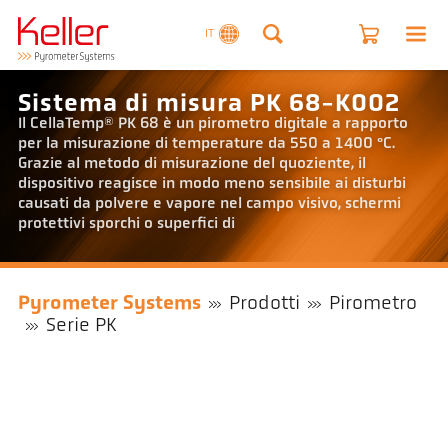
IT
Sistema di misura PK 68-K002
Il CellaTemp® PK 68 è un pirometro digitale a rapporto
per la misurazione di temperature da 550 a 1400 °C.
Grazie al metodo di misurazione del quoziente, il
dispositivo reagisce in modo meno sensibile ai disturbi
causati da polvere e vapore nel campo visivo, schermi
protettivi sporchi o superfici di
Pyrometer Systems
Prodotti
Pirometro
Serie PK