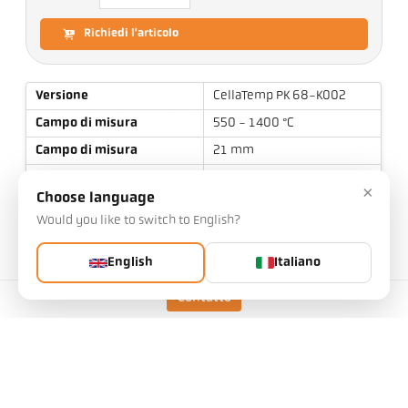
Richiedi l'articolo
Versione
CellaTemp PK 68-K002
Campo di misura
550 - 1400 °C
Campo di misura
21 mm
Distanza di messa a fuoco
1,5 m
×
Choose language
Forma dell'area di misura
Rotondo
Would you like to switch to English?
Principio di misura
Bicromatico
English
Italiano
Contatto
Dati tecnici
Download