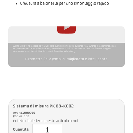
Chiusura a baionetta per uno smontaggio rapido
Questo video verrà caricato da YouTube solo quando cliccherai sul pulsante Play. Durante il caricamento, i dati
vengono trasmessi a YouTube, dove vengono elaborati al di fuori della nostra sfera di influenza. Maggiori
informazioni sono disponibili nella nostra informativa sulla privacy.
Pirometro CellaTemp PK migliorato e intelligente
Sistema di misura PK 68-K002
Art. n.: 1090760
PGB-n.: 500
Potete richiedere questo articolo a noi
Quantità: