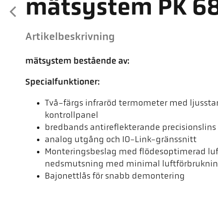
mätsystem PK 6
Artikelbeskrivning
mätsystem bestående av:
Specialfunktioner:
Två-färgs infraröd termometer med ljussta
kontrollpanel
bredbands antireflekterande precisionslins
analog utgång och IO-Link-gränssnitt
Monteringsbeslag med flödesoptimerad luft
nedsmutsning med minimal luftförbrukni
Bajonettlås för snabb demontering