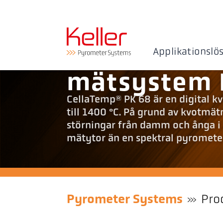
Applikationslö
mätsystem 
CellaTemp® PK 68 är en digital 
till 1400 °C. På grund av kvotmä
störningar från damm och ånga i 
mätytor än en spektral pyromete
Pyrometer Systems
Pro