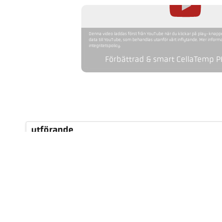
Denna video laddas först från YouTube när du klickar på play-knapp
data till YouTube, som behandlas utanför vårt inflytande. Mer informat
integritetspolicy.
Förbättrad & smart CellaTemp 
utförande
Mätområde
Mätfält
Fokusavstånd
form på mätområdet
mätprincip