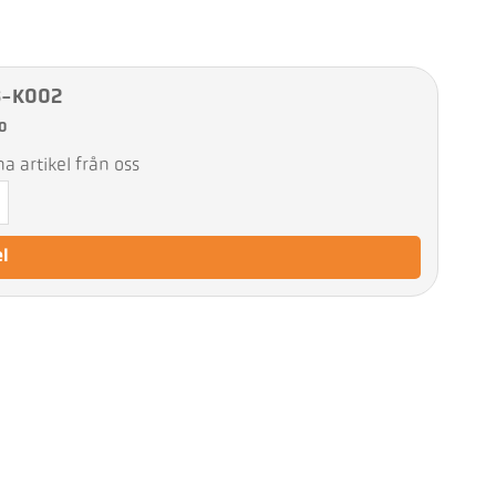
8-K002
0
 artikel från oss
el