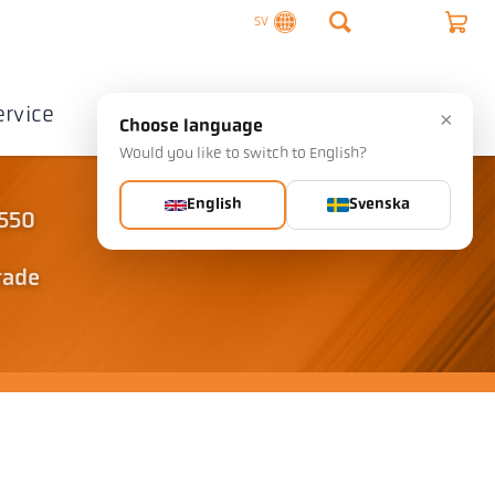
SV
ervice
Företag
Kontakta
×
Choose language
Would you like to switch to English?
English
Svenska
 550
rade