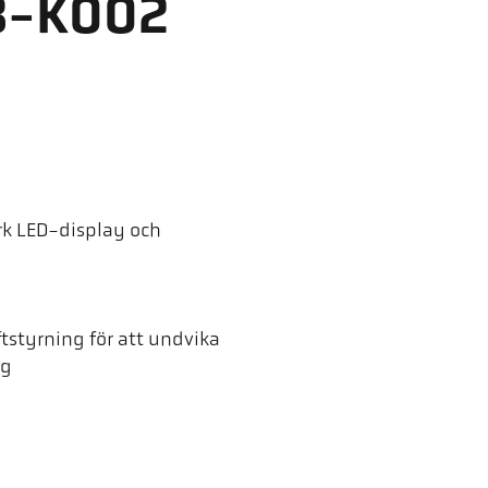
8-K002
rk LED-display och
styrning för att undvika
ng