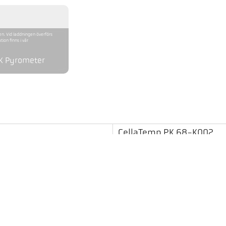
en. Vid laddningen överförs
ion finns i vår
PK Pyrometer
CellaTemp PK 68-K002
550 - 1400 °C
21 mm
1,5 m
rund
två-färgs