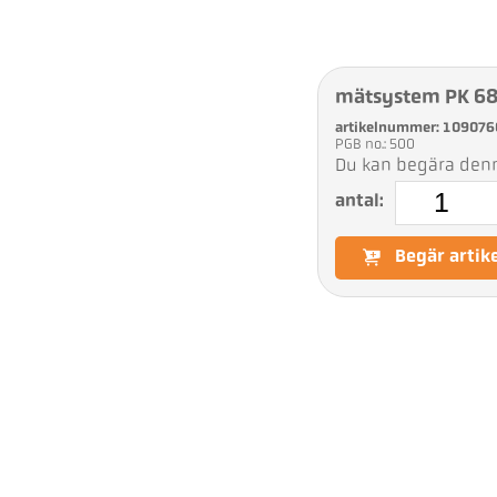
mätsystem PK 6
artikelnummer: 109076
PGB no.: 500
Du kan begära denna
antal:
Begär artik