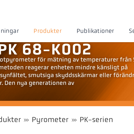
sningar
Produkter
Publikationer
S
PK 68-K002
kvotpyrometer för mätning av temperaturer från
tmetoden reagerar enheten mindre känsligt på
synfältet, smutsiga skyddsskärmar eller föränd
r. Den nya generationen av
dukter
Pyrometer
PK-serien