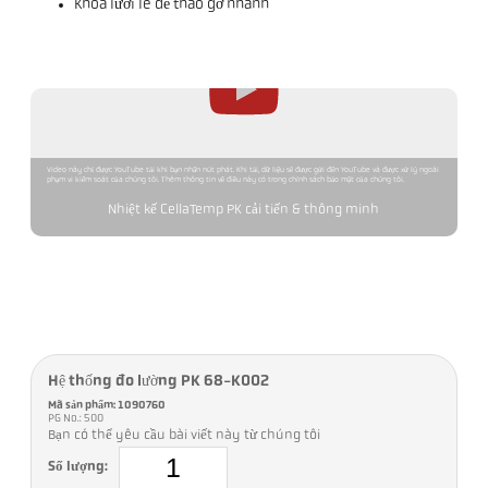
Khóa lưỡi lê để tháo gỡ nhanh
Video này chỉ được YouTube tải khi bạn nhấn nút phát. Khi tải, dữ liệu sẽ được gửi đến YouTube và được xử lý ngoài
phạm vi kiểm soát của chúng tôi. Thêm thông tin về điều này có trong chính sách bảo mật của chúng tôi.
Nhiệt kế CellaTemp PK cải tiến & thông minh
Hệ thống đo lường PK 68-K002
Mã sản phẩm: 1090760
PG No.: 500
Bạn có thể yêu cầu bài viết này từ chúng tôi
Số lượng: