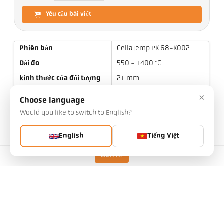
Yêu cầu bài viết
Phiên bản
CellaTemp PK 68-K002
Dải đo
550 - 1400 °C
kính thước của đối tượng
21 mm
Khoảng cách tiêu cự
1,5 m
×
Choose language
Hình dạng của khu vực đo
hình tròn
Would you like to switch to English?
Nguyên tắc đo
hai màu
English
Tiếng Việt
Liên hệ
Thông số kỹ thuật
Tải xuống