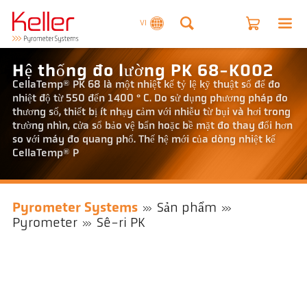
VI
Hệ thống đo lường PK 68-K002
CellaTemp® PK 68 là một nhiệt kế tỷ lệ kỹ thuật số để đo
nhiệt độ từ 550 đến 1400 ° C. Do sử dụng phương pháp đo
thương số, thiết bị ít nhạy cảm với nhiễu từ bụi và hơi trong
trường nhìn, cửa sổ bảo vệ bẩn hoặc bề mặt đo thay đổi hơn
so với máy đo quang phổ. Thế hệ mới của dòng nhiệt kế
CellaTemp® P
Pyrometer Systems
Sản phẩm
Pyrometer
Sê-ri PK