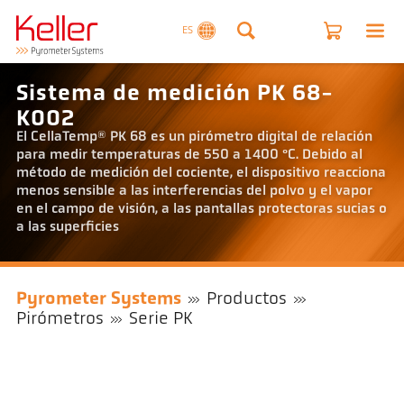
ES
Sistema de medición PK 68-
K002
El CellaTemp® PK 68 es un pirómetro digital de relación
para medir temperaturas de 550 a 1400 °C. Debido al
método de medición del cociente, el dispositivo reacciona
menos sensible a las interferencias del polvo y el vapor
en el campo de visión, a las pantallas protectoras sucias o
a las superficies
Pyrometer Systems
Productos
Pirómetros
Serie PK