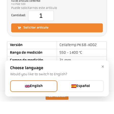
n.o de artículo: 1090760
n.o PGB: 500
Puede solicitarnos este artículo
Cantidad:
Solicitar artículo
Versión
CellaTemp PK 68-K002
Rango de medición
550 - 1400 °C
Campo de medición
21 mm
×
Distancia de enfoque
1,5 m
Choose language
Would you like to switch to English?
Forma del campo de
redondo
visión
English
Español
Principio de medición
de cociente
Contactos
Datos técnicos