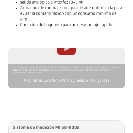
salida analógica e interfaz IO-Link
Armadura de montaje con guía de aire optimizada para
evitar la contaminación con un consumo mínimo de
aire
Conexión de bayoneta para un desmontaje rápido
Este video no se cargará desde YouTube hasta que haga clic en el botón de reproducción. Al cargarlo, se enviarán
datos a YouTube que serán procesados fuera de nuestro ámbito de control. Encontrará más información en
nuestra política de privacidad.
Pirómetros CellaTemp PK mejorados e inteligentes
Sistema de medición PK 68-K002