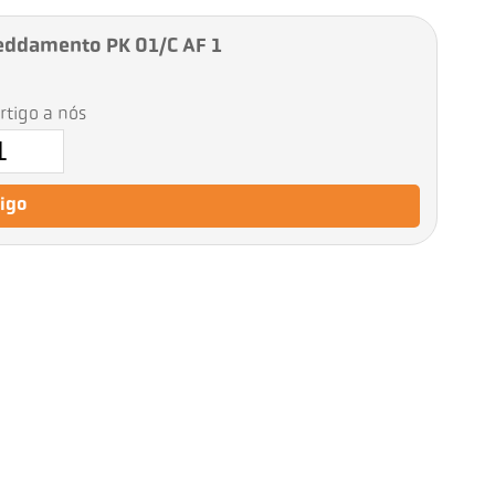
reddamento PK 01/C AF 1
artigo a nós
tigo