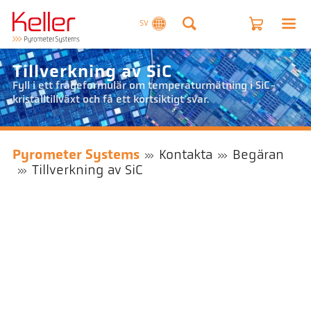
SV
Tillverkning av SiC
Fyll i ett frågeformulär om temperaturmätning i SiC-
kristalltillväxt och få ett kortsiktigt svar.
Pyrometer Systems
Kontakta
Begäran
Tillverkning av SiC