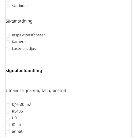
stationär
Siktanordning
Inspektionsfönster
Kamera
Laser pilotljus
signalbehandling
Utgångssignal/digitalt gränssnitt
0/4-20 mA
RS485
USB
IO-Link
annat