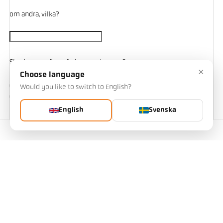
om andra, vilka?
Ska de uppmätta värdena registreras?
×
Choose language
Ja
Would you like to switch to English?
Nej
English
Svenska
Finns det en central datainsamling?
Kontakta
Ja
Nej
Ytterligare uppgifter eller beskrivning