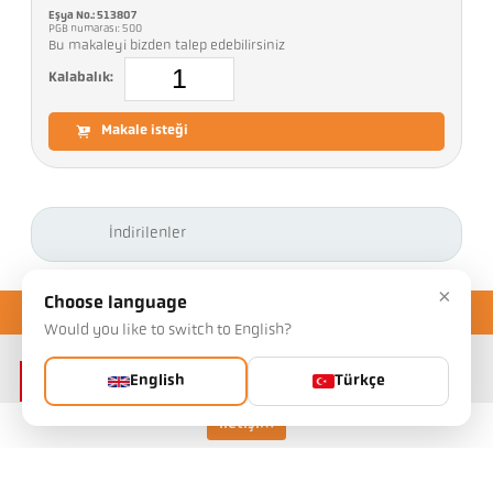
Eşya No.: 513807
PGB numarası: 500
Bu makaleyi bizden talep edebilirsiniz
Kalabalık:
Makale isteği
İndirilenler
×
Choose language
Would you like to switch to English?
English
Türkçe
İletişim