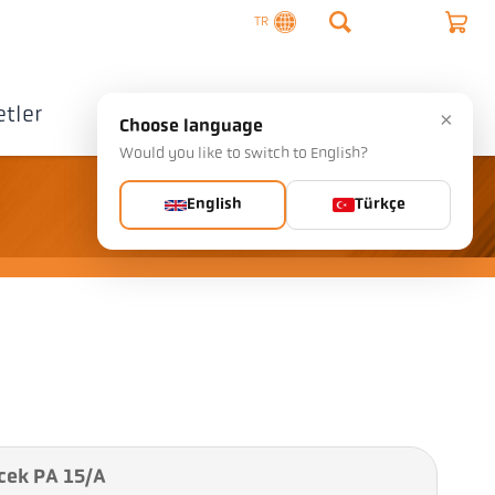
TR
tler
Şirket
İletişim
×
Choose language
Would you like to switch to English?
English
Türkçe
rcek PA 15/A