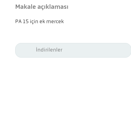
Makale açıklaması
PA 15 için ek mercek
İndirilenler
Kel
Pyr
Car
494
Ge