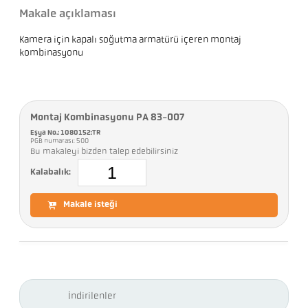
Makale açıklaması
Kamera için kapalı soğutma armatürü içeren montaj
kombinasyonu
Montaj Kombinasyonu PA 83-007
Eşya No.: 1080152:TR
PGB numarası: 500
Bu makaleyi bizden talep edebilirsiniz
Kalabalık:
Makale isteği
İndirilenler