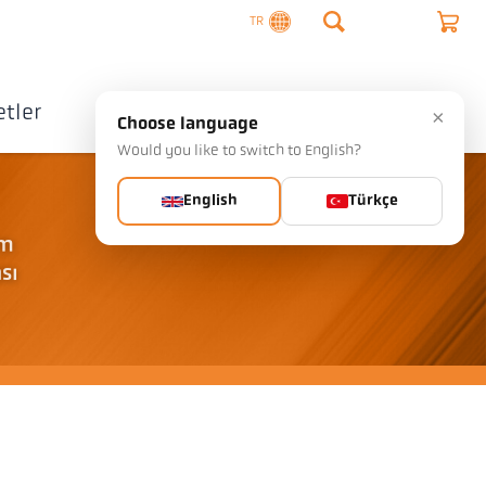
TR
tler
Şirket
İletişim
×
Choose language
Would you like to switch to English?
English
Türkçe
üm
sı