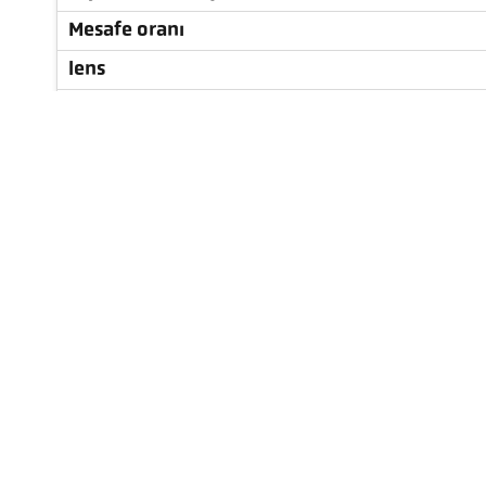
Mesafe oranı
lens
ölçüm prensibi
Nişan alma cihazı
Teknik özellikler
aksesuarlar