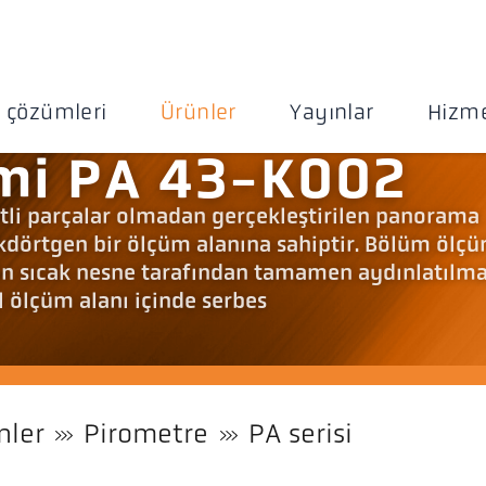
 çözümleri
Ürünler
Yayınlar
Hizme
emi PA 43-K002
etli parçalar olmadan gerçekleştirilen panorama
kdörtgen bir ölçüm alanına sahiptir. Bölüm ölç
ın sıcak nesne tarafından tamamen aydınlatılma
 ölçüm alanı içinde serbes
nler
Pirometre
PA serisi