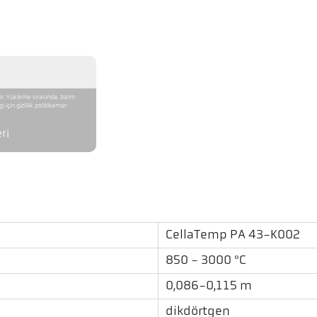
r. Yükleme sırasında, bizim
için gizlilik politikamızı
ri
CellaTemp PA 43-K002
850 - 3000 °C
0,086-0,115 m
dikdörtgen