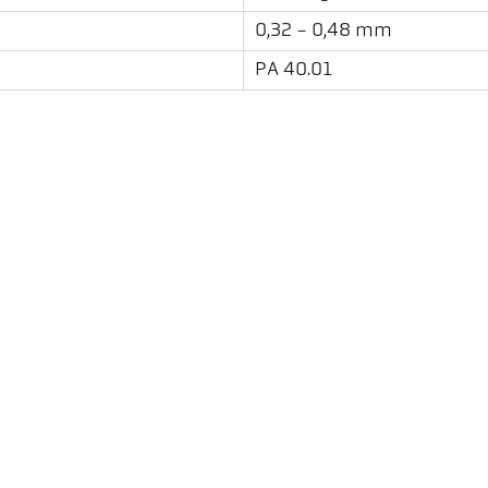
0,32 - 0,48 mm
PA 40.01
iki-renk
video kamera
İndirilenler
Emisivite Hesaplayıcı