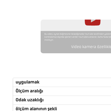
Bu video, oynat düğmesine tıkladığınızda YouTube tarafından yükleni
kontrolümüz dışında işlenen veriler YouTube'a aktarılır. Daha fazla bilgi 
inceleyin.
Video kamera özellikle
uygulamak
Ölçüm aralığı
Odak uzaklığı
ölçüm alanının şekli