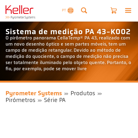
PT
Sistema de medição PA 43-K002
O pirômetro panorama CellaTemp® PA 43, realizado com
um novo desenho óptico e sem partes móveis, tem um
campo de medição retangular. Devido ao método de
medição do quociente, o campo de medição não precisa
ser totalmente iluminado pelo objeto quente. Portanto, o
fio, por exemplo, pode se mover livre
Pyrometer Systems
Produtos
Pirómetros
Série PA