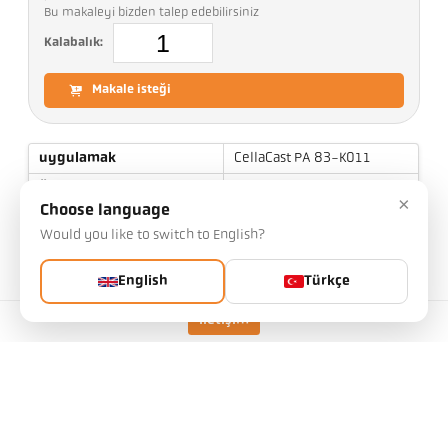
Bu makaleyi bizden talep edebilirsiniz
Kalabalık:
Makale isteği
uygulamak
CellaCast PA 83-K011
Ölçüm aralığı
650 - 1700 °C
×
Choose language
Odak uzaklığı
0,4 m - ∞
Would you like to switch to English?
ölçüm alanının şekli
dikdörtgen
Mesafe oranı
45:1 / 230:1
English
Türkçe
lens
PZ 20.01
İletişim
ölçüm prensibi
iki-renk
Nişan alma cihazı
video kamera