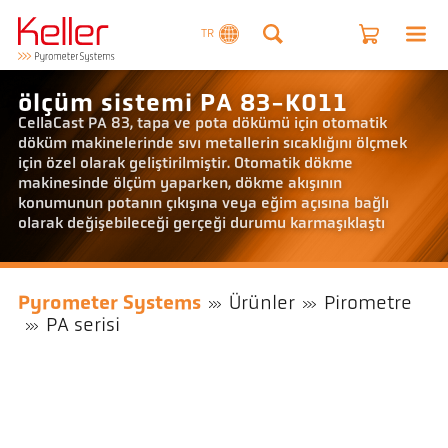
TR
ölçüm sistemi PA 83-K011
CellaCast PA 83, tapa ve pota dökümü için otomatik
döküm makinelerinde sıvı metallerin sıcaklığını ölçmek
için özel olarak geliştirilmiştir. Otomatik dökme
makinesinde ölçüm yaparken, dökme akışının
konumunun potanın çıkışına veya eğim açısına bağlı
olarak değişebileceği gerçeği durumu karmaşıklaştı
Pyrometer Systems
Ürünler
Pirometre
PA serisi