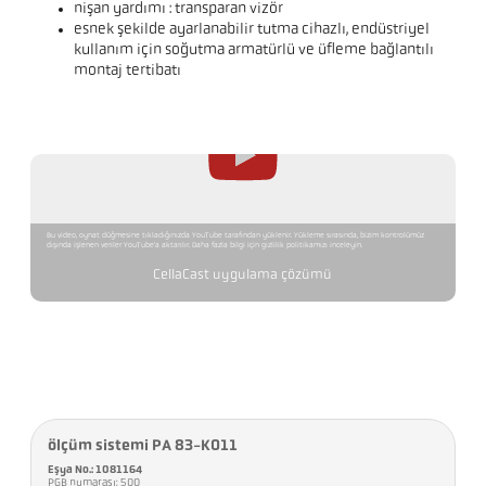
nişan yardımı : transparan vizör
esnek şekilde ayarlanabilir tutma cihazlı, endüstriyel
kullanım için soğutma armatürlü ve üfleme bağlantılı
montaj tertibatı
Bu video, oynat düğmesine tıkladığınızda YouTube tarafından yüklenir. Yükleme sırasında, bizim kontrolümüz
dışında işlenen veriler YouTube'a aktarılır. Daha fazla bilgi için gizlilik politikamızı inceleyin.
CellaCast uygulama çözümü
ölçüm sistemi PA 83-K011
Eşya No.: 1081164
PGB numarası: 500