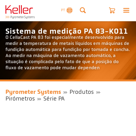
PT
Sistema de medição PA 83-K011
O CellaCast PA 83 foi especialmente desenvolvido para
medir a temperatura de metais líquidos em máquinas de
fundição automática para fundição por tomada e concha.
Ao medir na máquina de vazamento automático, a
situação é complicada pelo fato de que a posição do
fluxo de vazamento pode mudar dependen
Pyrometer Systems
Produtos
Pirómetros
Série PA