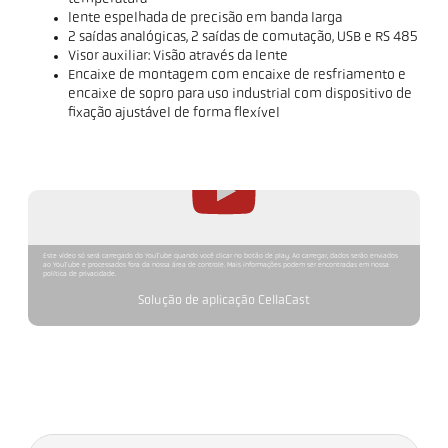
lente espelhada de precisão em banda larga
2 saídas analógicas, 2 saídas de comutação, USB e RS 485
Visor auxiliar: Visão através da lente
Encaixe de montagem com encaixe de resfriamento e
encaixe de sopro para uso industrial com dispositivo de
fixação ajustável de forma flexível
Este vídeo só será carregado do YouTube quando você clicar no botão de play. Ao carregar, dados serão enviados
ao YouTube e processados fora da nossa área de controle. Mais informações podem ser encontradas em nossa
política de privacidade.
Solução de aplicação CellaCast