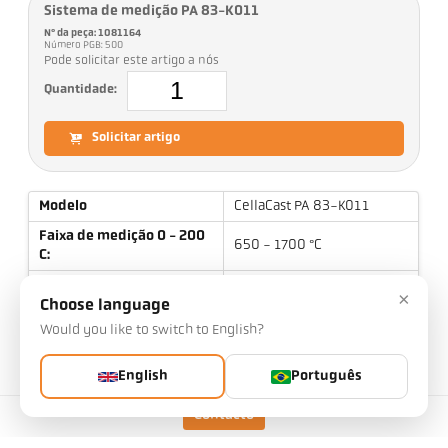
Sistema de medição PA 83-K011
Nº da peça: 1081164
Número PGB: 500
Pode solicitar este artigo a nós
Quantidade:
Solicitar artigo
Modelo
CellaCast PA 83-K011
Faixa de medição 0 - 200
650 - 1700 °C
C:
Distância de foco
0,4 m - ∞
×
Choose language
Forma do campo de
retangular
Would you like to switch to English?
medição
Relação de distância
45:1 / 230:1
English
Português
Lente
PZ 20.01
Contacto
Princípio de medição
de duas cores