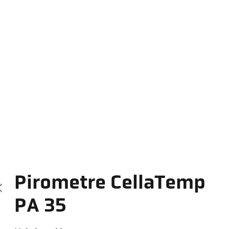
Pirometre CellaTemp
PA 35