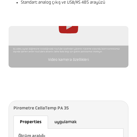
Standart: analog çıkış ve USB/RS 485 arayüzü
Bu video, oynat düğmesine tıkladığınızda YouTube tarafından yüklenir. Yükleme sırasında, bizim kontrolümüz
dışında işlenen veriler YouTube'a aktarılır. Daha fazla bilgi için gizlilik politikamızı inceleyin.
Video kamera özellikleri
Pirometre CellaTemp PA 35
Properties
uygulamak
Ölçüm aralığı