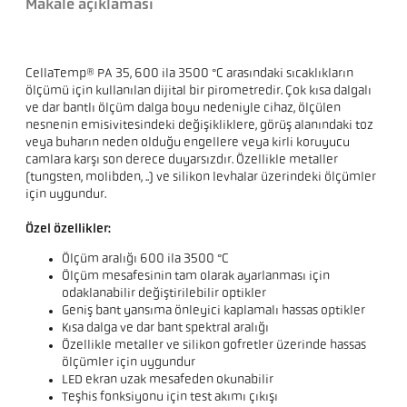
Makale açıklaması
CellaTemp® PA 35, 600 ila 3500 °C arasındaki sıcaklıkların
ölçümü için kullanılan dijital bir pirometredir. Çok kısa dalgalı
ve dar bantlı ölçüm dalga boyu nedeniyle cihaz, ölçülen
nesnenin emisivitesindeki değişikliklere, görüş alanındaki toz
veya buharın neden olduğu engellere veya kirli koruyucu
camlara karşı son derece duyarsızdır. Özellikle metaller
(tungsten, molibden, ..) ve silikon levhalar üzerindeki ölçümler
için uygundur.
Özel özellikler:
Ölçüm aralığı 600 ila 3500 °C
Ölçüm mesafesinin tam olarak ayarlanması için
odaklanabilir değiştirilebilir optikler
Geniş bant yansıma önleyici kaplamalı hassas optikler
Kısa dalga ve dar bant spektral aralığı
Özellikle metaller ve silikon gofretler üzerinde hassas
ölçümler için uygundur
LED ekran uzak mesafeden okunabilir
Teşhis fonksiyonu için test akımı çıkışı