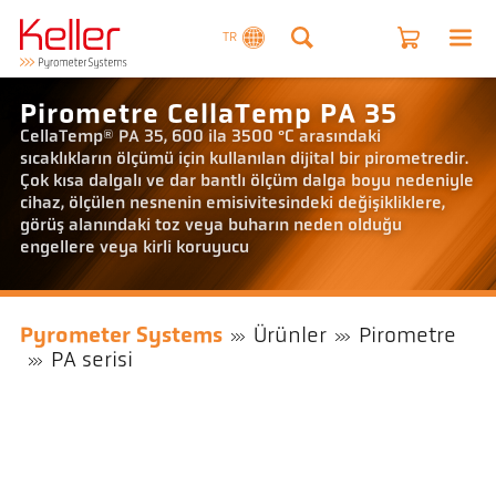
TR
Pirometre CellaTemp PA 35
CellaTemp® PA 35, 600 ila 3500 °C arasındaki
sıcaklıkların ölçümü için kullanılan dijital bir pirometredir.
Çok kısa dalgalı ve dar bantlı ölçüm dalga boyu nedeniyle
cihaz, ölçülen nesnenin emisivitesindeki değişikliklere,
görüş alanındaki toz veya buharın neden olduğu
engellere veya kirli koruyucu
Pyrometer Systems
Ürünler
Pirometre
PA serisi