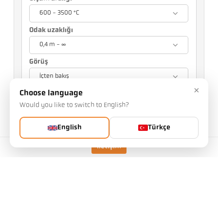
600 - 3500 °C
Odak uzaklığı
0,4 m - ∞
Görüş
İçten bakış
×
Choose language
Seçiminiz diğer ayarları etkileyecektir
Would you like to switch to English?
Eşya No.: 1106372
PGB numarası: 500
English
Türkçe
Bu makaleyi bizden talep edebilirsiniz
Kalabalık:
İletişim
Makale isteği
uygulamak
CellaTemp PA 35 AF 11
/D
Odak uzaklığı
0,4 m - ∞