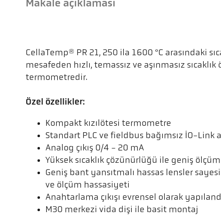
Makale açıklaması
CellaTemp® PR 21, 250 ila 1600 °C arasındaki sıca
mesafeden hızlı, temassız ve aşınmasız sıcaklık öl
termometredir.
Özel özellikler:
Kompakt kızılötesi termometre
Standart PLC ve fieldbus bağımsız IO-Link 
Analog çıkış 0/4 - 20 mA
Yüksek sıcaklık çözünürlüğü ile geniş ölçüm 
Geniş bant yansıtmalı hassas lensler sayes
ve ölçüm hassasiyeti
Anahtarlama çıkışı evrensel olarak yapılandı
M30 merkezi vida dişi ile basit montaj