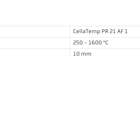
CellaTemp PR 21 AF 1
250 - 1600 °C
10 mm
1,5 m
etrafında
spektral
İndirilenler
başvuru talebi