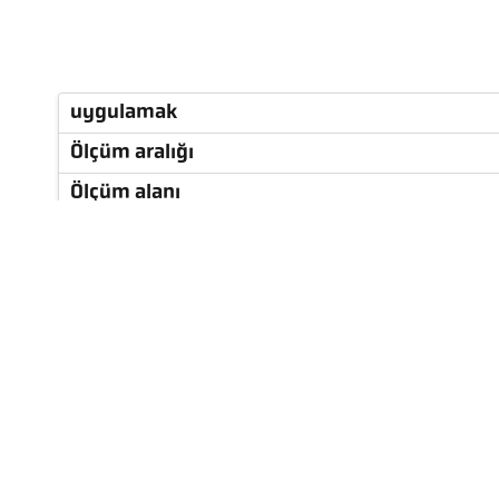
uygulamak
Ölçüm aralığı
Ölçüm alanı
Odak uzaklığı
ölçüm alanının şekli
ölçüm prensibi
Teknik özellikler
Emisivite Hesaplayıcı