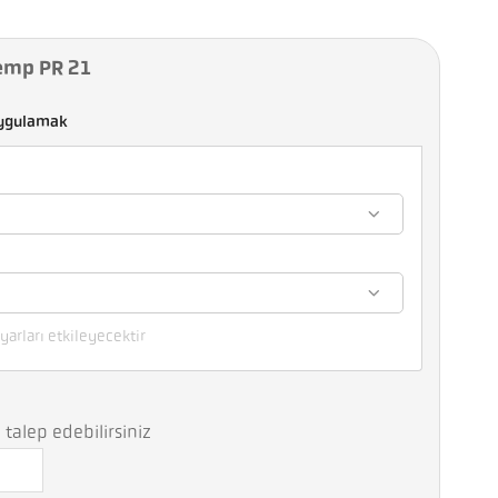
emp PR 21
ygulamak
yarları etkileyecektir
talep edebilirsiniz