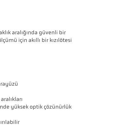
klık aralığında güvenli bir
çümü için akıllı bir kızılötesi
arayüzü
aralıkları
inde yüksek optik çözünürlük
rılabilir