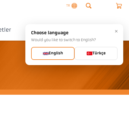
TR
tler
Şirket
İletişim
×
Choose language
Would you like to switch to English?
English
Türkçe