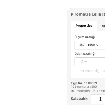
Pirometre CellaT
Properties
u
Ölçüm aralığı
250 - 1600 °C
Odak uzaklığı
1,5 m
Seçiminiz diğer a
Eşya No.: 1108659
PGB numarası: 500
Bu makaleyi bizden 
Kalabalık: