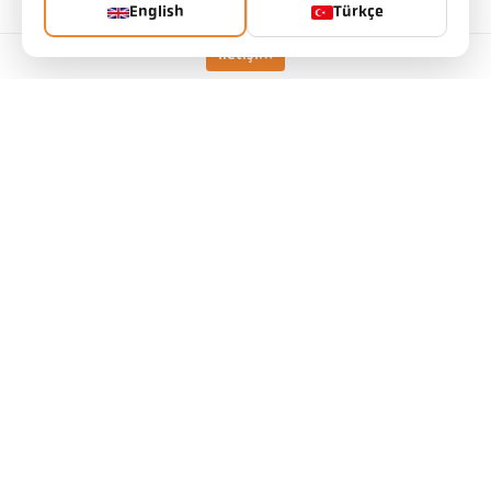
English
Türkçe
lens
PZ 15.03
ölçüm prensibi
spektral
İletişim
Nişan alma cihazı
İçten bakış
Teknik özellikler
İndirilenler
Ölçüm alanı hesaplayıcısı
aksesuarlar
Emisivite Hesaplayıcı
başvuru talebi