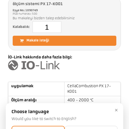
ölçüm sistemi PX 17-K001
Eşya No.: 1090749
PGB numarası: 500
Bu makaleyi bizden talep edebilirsiniz
Kalabalık:
Makale isteği
IO-Link hakkında daha fazla bilgi:
uygulamak
CellaCombustion PX 17-
K001
Ölçüm aralığı
400 - 2000 °C
Odak uzaklığı
0,8 m - ∞
×
Choose language
ölçüm alanının şekli
etrafında
Would you like to switch to English?
Mesafe oranı
70 : 1