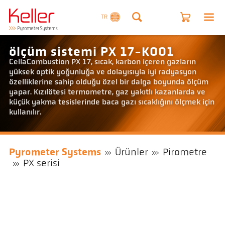
TR
ölçüm sistemi PX 17-K001
CellaCombustion PX 17, sıcak, karbon içeren gazların
yüksek optik yoğunluğa ve dolayısıyla iyi radyasyon
özelliklerine sahip olduğu özel bir dalga boyunda ölçüm
yapar. Kızılötesi termometre, gaz yakıtlı kazanlarda ve
küçük yakma tesislerinde baca gazı sıcaklığını ölçmek için
kullanılır.
Pyrometer Systems
Ürünler
Pirometre
PX serisi