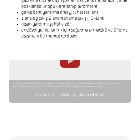
gazlarını ölçmek için paslanmaz çelik muhafaza içinde
odaklanabilir optiklere sahip pirometre
geniş bant yansıma önleyici hassas lens
1 analog çıkış, 2 anahtarlama çıkışı, IO-Link
nişan yardımı: şeffaf vizör
endüstriyel kullanım için soğutma armatürü ve üfleme
ataşmanı ile montaj tertibatı
Bu video, oynat düğmesine tıkladığınızda YouTube tarafından yüklenir. Yükleme sırasında, bizim kontrolümüz
dışında işlenen veriler YouTube'a aktarılır. Daha fazla bilgi için gizlilik politikamızı inceleyin.
Yakma tesisleri için uygulama çözümü