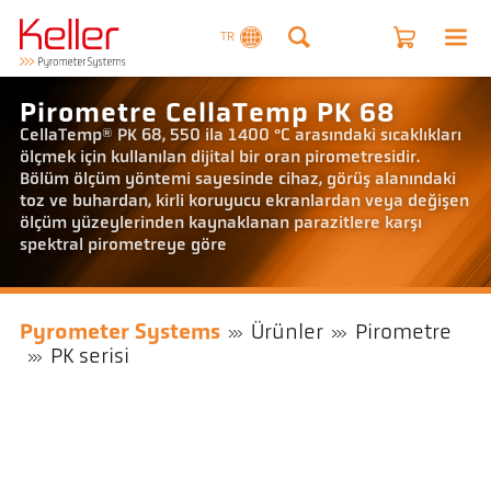
TR
Pirometre CellaTemp PK 68
CellaTemp® PK 68, 550 ila 1400 °C arasındaki sıcaklıkları
ölçmek için kullanılan dijital bir oran pirometresidir.
Bölüm ölçüm yöntemi sayesinde cihaz, görüş alanındaki
toz ve buhardan, kirli koruyucu ekranlardan veya değişen
ölçüm yüzeylerinden kaynaklanan parazitlere karşı
spektral pirometreye göre
Pyrometer Systems
Ürünler
Pirometre
PK serisi