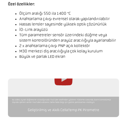
Özel özellikler:
Ölçüm aralığı 550 ila 1400 °C
Anahtarlama çıkışı evrensel olarak yapılandırılabilir
Hassas lensler sayesinde yüksek optik çözünürlük
IO-Link arayüzü
Tüm parametreler sensör üzerindeki düğme veya
sistem kontrolöründen arayüz aracılığıyla ayarlanabilir
2 x anahtarlama çıkışı PNP açık kollektör
M30 merkezi diş aracılığıyla çok kolay kurulum
Büyük ve parlak LED ekran
Bu video, oynat düğmesine tıkladığınızda YouTube tarafından yüklenir. Yükleme sırasında, bizim kontrolümüz
dışında işlenen veriler YouTube'a aktarılır. Daha fazla bilgi için gizlilik politikamızı inceleyin.
Geliştirilmiş ve Akıllı CellaTemp PK Pirometre