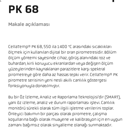
PK 68
Makale açıklaması
CellaTemp® PK 68, 550 ila 1400 °C arasındaki sıcaklıkları
ölçmek için kullanılan dijital bir oran pirometresidir. Bölüm
ölçüm yöntemi sayesinde cihaz, görüş alanındaki toz ve
buhardan, kirli koruyucu ekranlardan veya değişen ölçüm
yüzeylerinden kaynaklanan parazitlere karşı spektral
pirometreye göre daha az hassas tepki verir. CellaTemp® PK
pirometre serisinin yeni nesli akıllı canlılık göstergesi
fonksiyonuyla donatılmıştır.
Bu bir Öz İzleme, Analiz ve Raporlama Teknolojisi'dir (SMART),
yani öz izleme, analiz ve durum raporlaması işlevi. Canlılık
monitörü sürekli olarak tüm ilgili işletme verilerini toplar.
Önleyici bakımın bir parçası olarak pirometre, çalışma
koşullarına bağlı olarak muayene ve kalibrasyon için en uygun
zamanı bağımsız olarak sinyalleme olanağı sunmaktadır.