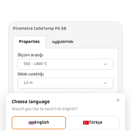
Pirometre CellaTemp PK 68
Properties
uygulamak
Ölçüm aralığı
550 - 1400 °C
Odak uzaklığı
1,5 m
Seçiminiz diğer ayarları etkileyecektir
×
Choose language
Eşya No.: 1124994
Would you like to switch to English?
PGB numarası: 500
Bu makaleyi bizden talep edebilirsiniz
English
Türkçe
Kalabalık: