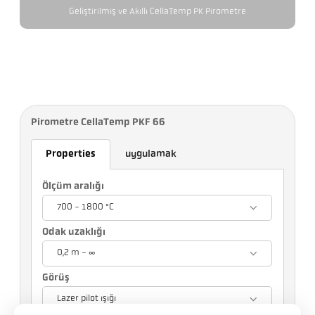
Geliştirilmiş ve Akıllı CellaTemp PK Pirometre
Pirometre CellaTemp PKF 66
Properties
uygulamak
Ölçüm aralığı
700 - 1800 °C
Odak uzaklığı
0,2 m - ∞
Görüş
Lazer pilot ışığı