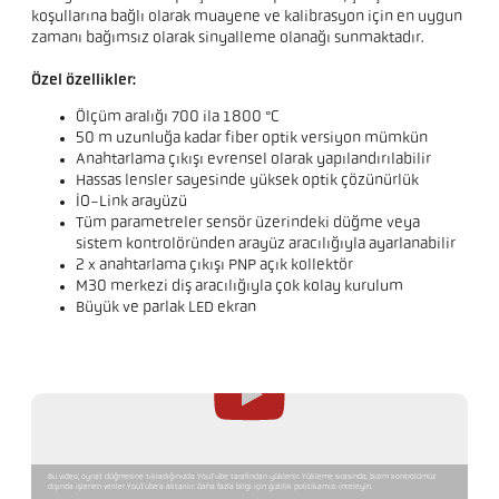
koşullarına bağlı olarak muayene ve kalibrasyon için en uygun
zamanı bağımsız olarak sinyalleme olanağı sunmaktadır.
Özel özellikler:
Ölçüm aralığı 700 ila 1800 °C
50 m uzunluğa kadar fiber optik versiyon mümkün
Anahtarlama çıkışı evrensel olarak yapılandırılabilir
Hassas lensler sayesinde yüksek optik çözünürlük
IO-Link arayüzü
Tüm parametreler sensör üzerindeki düğme veya
sistem kontrolöründen arayüz aracılığıyla ayarlanabilir
2 x anahtarlama çıkışı PNP açık kollektör
M30 merkezi diş aracılığıyla çok kolay kurulum
Büyük ve parlak LED ekran
Bu video, oynat düğmesine tıkladığınızda YouTube tarafından yüklenir. Yükleme sırasında, bizim kontrolümüz
dışında işlenen veriler YouTube'a aktarılır. Daha fazla bilgi için gizlilik politikamızı inceleyin.