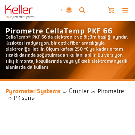
TR
Pirometre CellaTemp PKF 66
CellaTemp® PKF 66'da elektronik ve ölçüm başlığı ayrıdır.
Kızılötesi radyasyon, bir optik fiber aracılığıyla
elektroniğe iletilir. Ölçüm kafası 250 °C'ye kadar ortam
sıcaklıklarında soğutulmadan kullanılabilir. Bu versiyon,
sıkışık montaj koşullarında veya yüksek elektromanyetik
alanlarda da kullanı
Pyrometer Systems
Ürünler
Pirometre
PK serisi