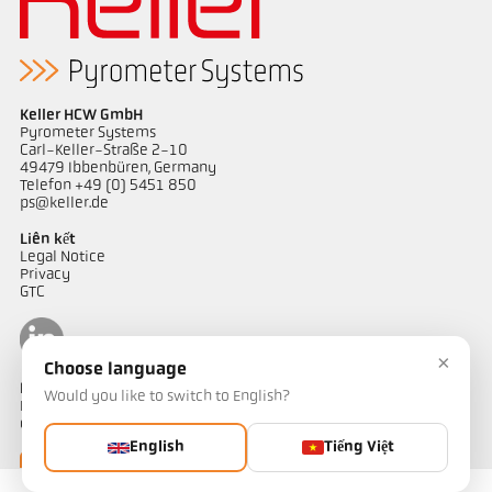
Keller HCW GmbH
Pyrometer Systems
Carl-Keller-Straße 2-10
49479 Ibbenbüren, Germany
Telefon +49 (0) 5451 850
ps@keller.de
Liên kết
Legal Notice
Privacy
GTC
×
Choose language
Liên hệ
Would you like to switch to English?
Bạn có câu hỏi về các giải pháp đo nhiệt độ của chúng tôi? Đội ngũ
của chúng tôi sẵn sàng hỗ trợ bạn.
English
Tiếng Việt
Liên hệ ngay
Liên hệ