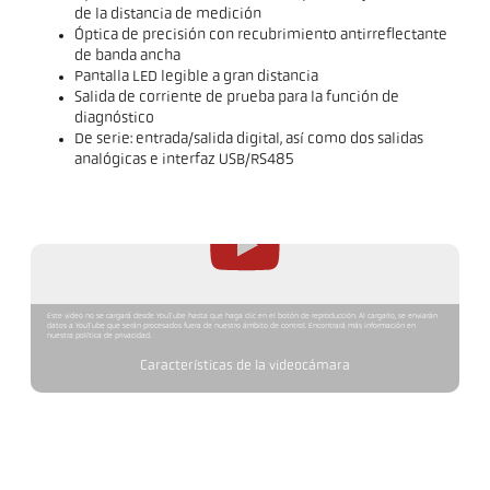
de la distancia de medición
Óptica de precisión con recubrimiento antirreflectante
de banda ancha
Pantalla LED legible a gran distancia
Salida de corriente de prueba para la función de
diagnóstico
De serie: entrada/salida digital, así como dos salidas
analógicas e interfaz USB/RS485
Este video no se cargará desde YouTube hasta que haga clic en el botón de reproducción. Al cargarlo, se enviarán
datos a YouTube que serán procesados fuera de nuestro ámbito de control. Encontrará más información en
nuestra política de privacidad.
Características de la videocámara