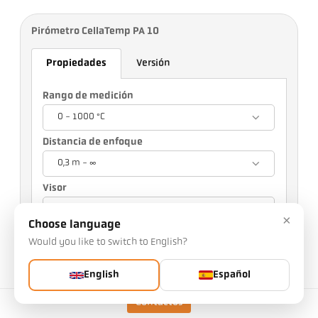
Pirómetro CellaTemp PA 10
Propiedades
Versión
Rango de medición
0 - 1000 °C
Distancia de enfoque
0,3 m - ∞
Visor
Visor a través de la lente
×
Choose language
Su selección afectará a otros ajustes
Would you like to switch to English?
n.o de artículo: 1016363
English
Español
n.o PGB: 500
Puede solicitarnos este artículo
Contactos
Cantidad: