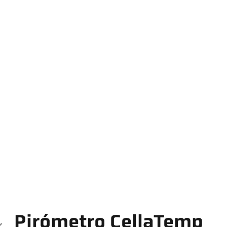
Pirómetro CellaTemp