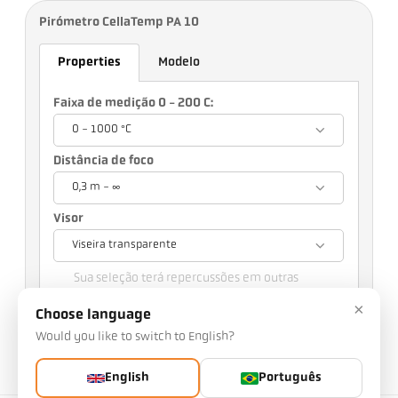
Pirómetro CellaTemp PA 10
Properties
Modelo
Faixa de medição 0 - 200 C:
0 - 1000 °C
Distância de foco
0,3 m - ∞
Visor
Viseira transparente
Sua seleção terá repercussões em outras
configurações
×
Choose language
Would you like to switch to English?
Nº da peça: 1016363
Número PGB: 500
Pode solicitar este artigo a nós
English
Português
Quantidade: