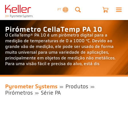
PT
Pirómetro CellaTemp PA 10
O CellaTemp® PA 10 é um pirômetro digital para a
medição de temperaturas de 0 a 1000 °C. Devido ao
grande vão de medição, ele pode ser usado de forma
muito universal para uma variedade de aplicações,
principalmente em objetos de medição não metálicos.
Para uma visão fácil e precisa do alvo, está dis
Pyrometer Systems
Produtos
Pirómetros
Série PA