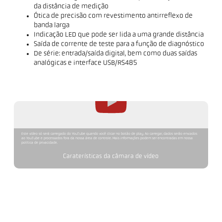
da distância de medição
Ótica de precisão com revestimento antirreflexo de
banda larga
Indicação LED que pode ser lida a uma grande distância
Saída de corrente de teste para a função de diagnóstico
De série: entrada/saída digital, bem como duas saídas
analógicas e interface USB/RS485
Este vídeo só será carregado do YouTube quando você clicar no botão de play. Ao carregar, dados serão enviados
ao YouTube e processados fora da nossa área de controle. Mais informações podem ser encontradas em nossa
política de privacidade.
Caraterísticas da câmara de vídeo