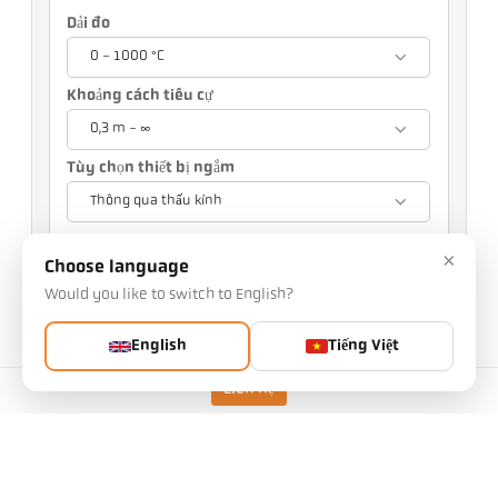
Dải đo
0 - 1000 °C
Khoảng cách tiêu cự
0,3 m - ∞
Tùy chọn thiết bị ngắm
Thông qua thấu kính
Lựa chọn của bạn sẽ ảnh hưởng đến các cài đặt
×
khác
Choose language
Would you like to switch to English?
Mã sản phẩm: 1016363
PG No.: 500
English
Tiếng Việt
Bạn có thể yêu cầu bài viết này từ chúng tôi
Số lượng:
Liên hệ
Yêu cầu bài viết