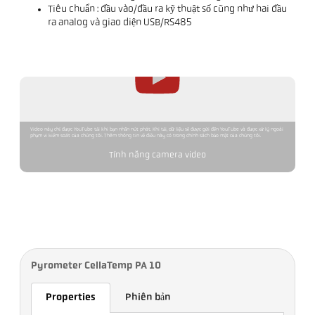
Tiêu chuẩn : đầu vào/đầu ra kỹ thuật số cũng như hai đầu
ra analog và giao diện USB/RS485
Video này chỉ được YouTube tải khi bạn nhấn nút phát. Khi tải, dữ liệu sẽ được gửi đến YouTube và được xử lý ngoài
phạm vi kiểm soát của chúng tôi. Thêm thông tin về điều này có trong chính sách bảo mật của chúng tôi.
Tính năng camera video
Pyrometer CellaTemp PA 10
Properties
Phiên bản