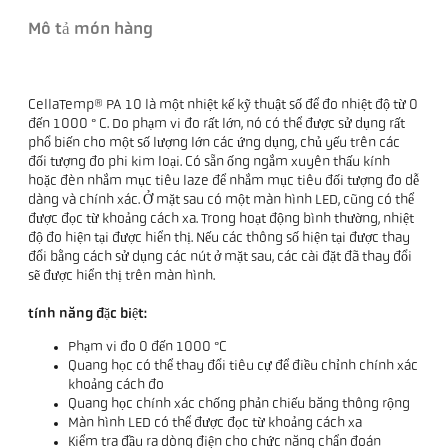
Mô tả món hàng
CellaTemp® PA 10 là một nhiệt kế kỹ thuật số để đo nhiệt độ từ 0
đến 1000 ° C. Do phạm vi đo rất lớn, nó có thể được sử dụng rất
phổ biến cho một số lượng lớn các ứng dụng, chủ yếu trên các
đối tượng đo phi kim loại. Có sẵn ống ngắm xuyên thấu kính
hoặc đèn nhắm mục tiêu laze để nhắm mục tiêu đối tượng đo dễ
dàng và chính xác. Ở mặt sau có một màn hình LED, cũng có thể
được đọc từ khoảng cách xa. Trong hoạt động bình thường, nhiệt
độ đo hiện tại được hiển thị. Nếu các thông số hiện tại được thay
đổi bằng cách sử dụng các nút ở mặt sau, các cài đặt đã thay đổi
sẽ được hiển thị trên màn hình.
tính năng đặc biệt:
Phạm vi đo 0 đến 1000 °C
Quang học có thể thay đổi tiêu cự để điều chỉnh chính xác
khoảng cách đo
Quang học chính xác chống phản chiếu băng thông rộng
Màn hình LED có thể được đọc từ khoảng cách xa
Kiểm tra đầu ra dòng điện cho chức năng chẩn đoán