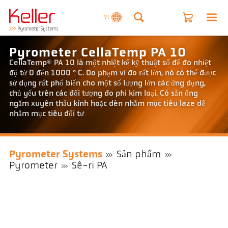
VI
Pyrometer CellaTemp PA 10
CellaTemp® PA 10 là một nhiệt kế kỹ thuật số để đo nhiệt
độ từ 0 đến 1000 ° C. Do phạm vi đo rất lớn, nó có thể được
sử dụng rất phổ biến cho một số lượng lớn các ứng dụng,
chủ yếu trên các đối tượng đo phi kim loại. Có sẵn ống
ngắm xuyên thấu kính hoặc đèn nhắm mục tiêu laze để
nhắm mục tiêu đối tư
Pyrometer Systems
Sản phẩm
Pyrometer
Sê-ri PA